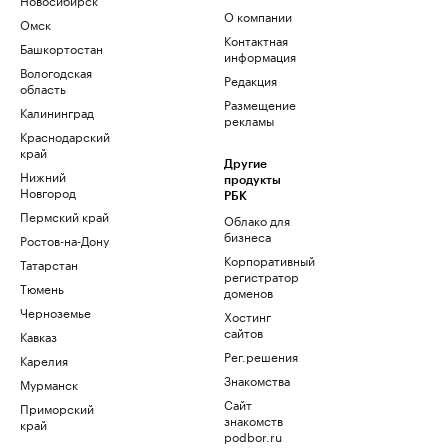
О компании
Омск
Контактная
Башкортостан
информация
Вологодская
Редакция
область
Размещение
Калининград
рекламы
Краснодарский
край
Другие
Нижний
продукты
Новгород
РБК
Пермский край
Облако для
бизнеса
Ростов-на-Дону
Корпоративный
Татарстан
регистратор
Тюмень
доменов
Черноземье
Хостинг
сайтов
Кавказ
Рег.решения
Карелия
Знакомства
Мурманск
Сайт
Приморский
знакомств
край
podbor.ru