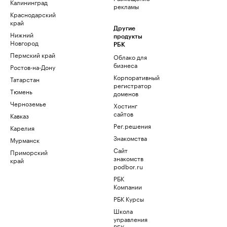
Калининград
рекламы
Краснодарский
край
Другие
Нижний
продукты
Новгород
РБК
Пермский край
Облако для
бизнеса
Ростов-на-Дону
Корпоративный
Татарстан
регистратор
Тюмень
доменов
Черноземье
Хостинг
сайтов
Кавказ
Рег.решения
Карелия
Знакомства
Мурманск
Сайт
Приморский
знакомств
край
podbor.ru
РБК
Компании
РБК Курсы
Школа
управления
РБК