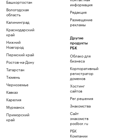
Башкортостан
информация
Вологодская
Редакция
область
Размещение
Калининград
рекламы
Краснодарский
край
Другие
Нижний
продукты
Новгород
РБК
Пермский край
Облако для
бизнеса
Ростов-на-Дону
Корпоративный
Татарстан
регистратор
Тюмень
доменов
Черноземье
Хостинг
сайтов
Кавказ
Рег.решения
Карелия
Знакомства
Мурманск
Сайт
Приморский
знакомств
край
podbor.ru
РБК
Компании