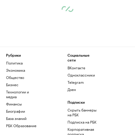
Рубрики
Социальные
сети
Политика
ВКонтакте
Экономика
Одноклассники
Общество
Telegram
Бизнес
Дзен
Технологии и
медиа
Финансы
Подписки
Скрыть баннеры
Биографии
на РБК
База знаний
Подписка на РБК
РБК Образование
Корпоративная
подписка