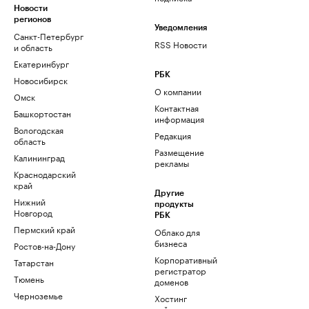
Новости
регионов
Уведомления
Санкт-Петербург
RSS Новости
и область
Екатеринбург
РБК
Новосибирск
О компании
Омск
Контактная
Башкортостан
информация
Вологодская
Редакция
область
Размещение
Калининград
рекламы
Краснодарский
край
Другие
Нижний
продукты
Новгород
РБК
Пермский край
Облако для
бизнеса
Ростов-на-Дону
Корпоративный
Татарстан
регистратор
Тюмень
доменов
Черноземье
Хостинг
сайтов