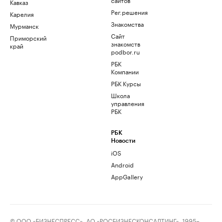
Кавказ
Рег.решения
Карелия
Знакомства
Мурманск
Сайт
Приморский
знакомств
край
podbor.ru
РБК
Компании
РБК Курсы
Школа
управления
РБК
РБК
Новости
iOS
Android
AppGallery
© ООО «БИЗНЕСПРЕСС», АО «РОСБИЗНЕСКОНСАЛТИНГ», 1995–