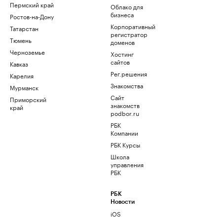
Пермский край
Облако для
бизнеса
Ростов-на-Дону
Корпоративный
Татарстан
регистратор
Тюмень
доменов
Черноземье
Хостинг
сайтов
Кавказ
Рег.решения
Карелия
Знакомства
Мурманск
Сайт
Приморский
знакомств
край
podbor.ru
РБК
Компании
РБК Курсы
Школа
управления
РБК
РБК
Новости
iOS