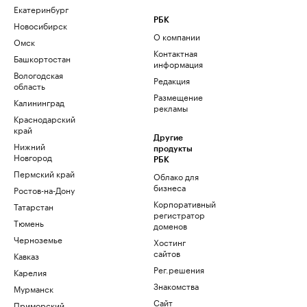
Екатеринбург
РБК
Новосибирск
О компании
Омск
Контактная
Башкортостан
информация
Вологодская
Редакция
область
Размещение
Калининград
рекламы
Краснодарский
край
Другие
Нижний
продукты
Новгород
РБК
Пермский край
Облако для
бизнеса
Ростов-на-Дону
Корпоративный
Татарстан
регистратор
Тюмень
доменов
Черноземье
Хостинг
сайтов
Кавказ
Рег.решения
Карелия
Знакомства
Мурманск
Сайт
Приморский