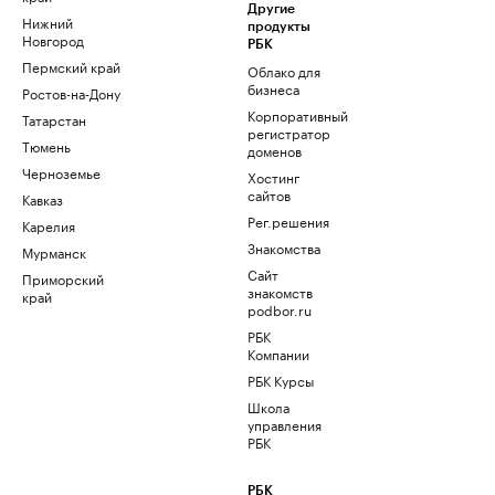
Другие
Нижний
продукты
Новгород
РБК
Пермский край
Облако для
бизнеса
Ростов-на-Дону
Корпоративный
Татарстан
регистратор
Тюмень
доменов
Черноземье
Хостинг
сайтов
Кавказ
Рег.решения
Карелия
Знакомства
Мурманск
Сайт
Приморский
знакомств
край
podbor.ru
РБК
Компании
РБК Курсы
Школа
управления
РБК
РБК