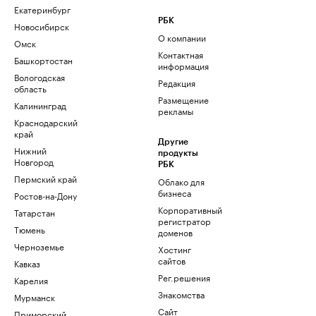
Екатеринбург
РБК
Новосибирск
О компании
Омск
Контактная
Башкортостан
информация
Вологодская
Редакция
область
Размещение
Калининград
рекламы
Краснодарский
край
Другие
Нижний
продукты
Новгород
РБК
Пермский край
Облако для
бизнеса
Ростов-на-Дону
Корпоративный
Татарстан
регистратор
Тюмень
доменов
Черноземье
Хостинг
сайтов
Кавказ
Рег.решения
Карелия
Знакомства
Мурманск
Сайт
Приморский