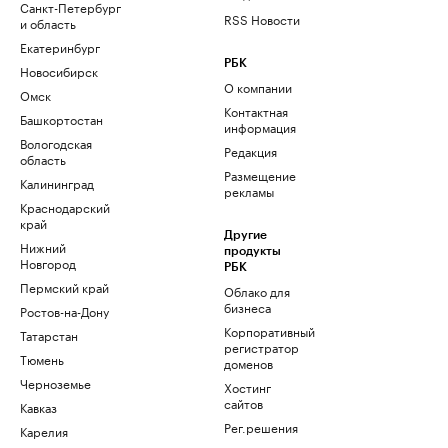
Санкт-Петербург
RSS Новости
и область
Екатеринбург
РБК
Новосибирск
О компании
Омск
Контактная
Башкортостан
информация
Вологодская
Редакция
область
Размещение
Калининград
рекламы
Краснодарский
край
Другие
Нижний
продукты
Новгород
РБК
Пермский край
Облако для
бизнеса
Ростов-на-Дону
Корпоративный
Татарстан
регистратор
Тюмень
доменов
Черноземье
Хостинг
сайтов
Кавказ
Рег.решения
Карелия