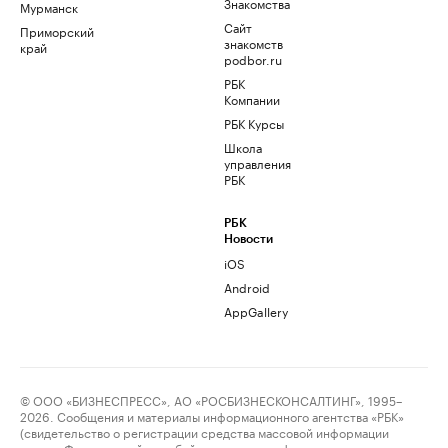
Знакомства
Мурманск
Сайт
Приморский
знакомств
край
podbor.ru
РБК
Компании
РБК Курсы
Школа
управления
РБК
РБК
Новости
iOS
Android
AppGallery
© ООО «БИЗНЕСПРЕСС», АО «РОСБИЗНЕСКОНСАЛТИНГ», 1995–
2026. Сообщения и материалы информационного агентства «РБК»
(свидетельство о регистрации средства массовой информации
выдано Федеральной службой по надзору в сфере связи,