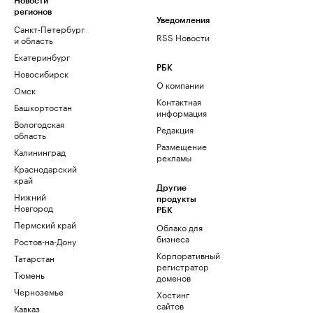
Новости
регионов
Уведомления
Санкт-Петербург
RSS Новости
и область
Екатеринбург
РБК
Новосибирск
О компании
Омск
Контактная
Башкортостан
информация
Вологодская
Редакция
область
Размещение
Калининград
рекламы
Краснодарский
край
Другие
Нижний
продукты
Новгород
РБК
Пермский край
Облако для
бизнеса
Ростов-на-Дону
Корпоративный
Татарстан
регистратор
Тюмень
доменов
Черноземье
Хостинг
сайтов
Кавказ