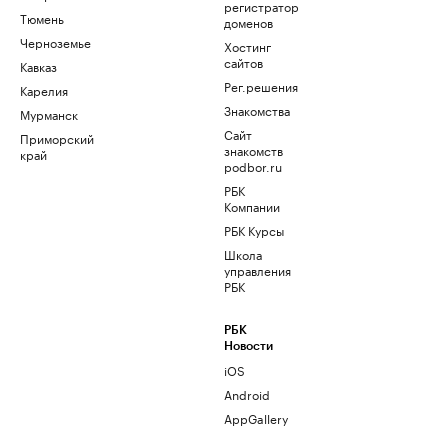
регистратор
Тюмень
доменов
Черноземье
Хостинг
сайтов
Кавказ
Рег.решения
Карелия
Знакомства
Мурманск
Сайт
Приморский
знакомств
край
podbor.ru
РБК
Компании
РБК Курсы
Школа
управления
РБК
РБК
Новости
iOS
Android
AppGallery