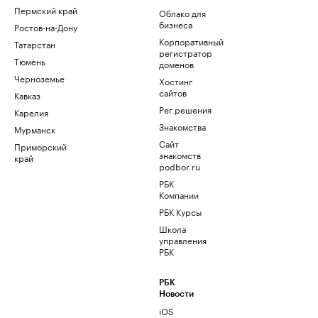
Пермский край
Облако для
бизнеса
Ростов-на-Дону
Корпоративный
Татарстан
регистратор
Тюмень
доменов
Черноземье
Хостинг
сайтов
Кавказ
Рег.решения
Карелия
Знакомства
Мурманск
Сайт
Приморский
знакомств
край
podbor.ru
РБК
Компании
РБК Курсы
Школа
управления
РБК
РБК
Новости
iOS