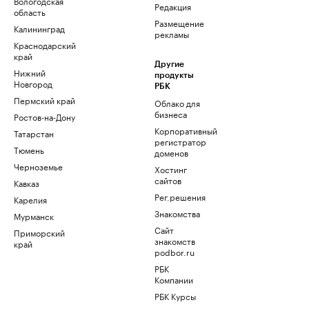
Вологодская
Редакция
область
Размещение
Калининград
рекламы
Краснодарский
край
Другие
Нижний
продукты
Новгород
РБК
Пермский край
Облако для
бизнеса
Ростов-на-Дону
Корпоративный
Татарстан
регистратор
Тюмень
доменов
Черноземье
Хостинг
сайтов
Кавказ
Рег.решения
Карелия
Знакомства
Мурманск
Сайт
Приморский
знакомств
край
podbor.ru
РБК
Компании
РБК Курсы