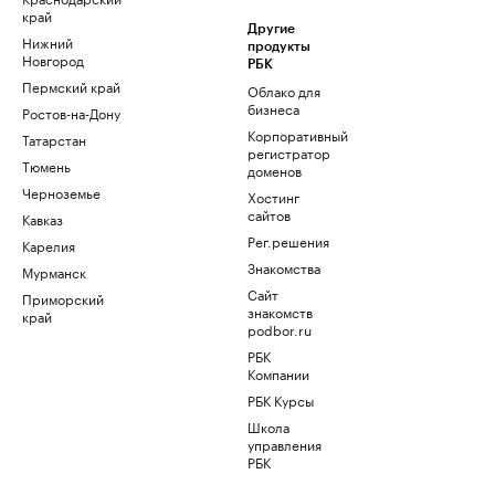
край
Другие
Нижний
продукты
Новгород
РБК
Пермский край
Облако для
бизнеса
Ростов-на-Дону
Корпоративный
Татарстан
регистратор
Тюмень
доменов
Черноземье
Хостинг
сайтов
Кавказ
Рег.решения
Карелия
Знакомства
Мурманск
Сайт
Приморский
знакомств
край
podbor.ru
РБК
Компании
РБК Курсы
Школа
управления
РБК