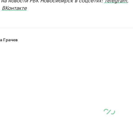
,
ВКонтакте
а Грачев