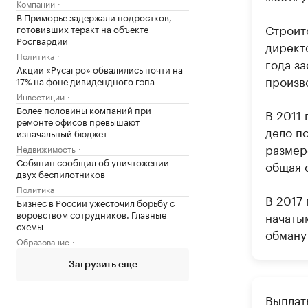
Компании
В Приморье задержали подростков,
Строит
готовивших теракт на объекте
Росгвардии
директ
Политика
года з
Акции «Русагро» обвалились почти на
произв
17% на фоне дивидендного гэпа
Инвестиции
Более половины компаний при
В 2011
ремонте офисов превышают
дело по
изначальный бюджет
размере
Недвижимость
Собянин сообщил об уничтожении
общая 
двух беспилотников
Политика
В 2017
Бизнес в России ужесточил борьбу с
воровством сотрудников. Главные
начаты
схемы
обману
Образование
Загрузить еще
Выплат