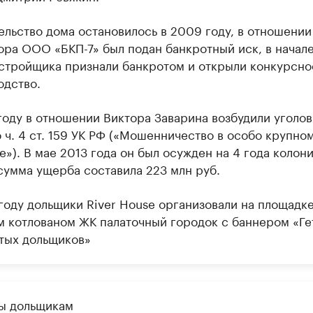
ельство дома остановилось в 2009 году, в отношении
ора ООО «БКП-7» был подан банкротный иск, в начал
астройщика признали банкротом и открыли конкурсно
одство.
 году в отношении Виктора Заварина возбудили уголо
 ч. 4 ст. 159 УК РФ («Мошенничество в особо крупно
»). В мае 2013 года он был осужден на 4 года колони
сумма ущерба составила 223 млн руб.
 году дольщики River House организовали на площадке
м котлованом ЖК палаточный городок с баннером «Ге
тых дольщиков»
ы дольщикам