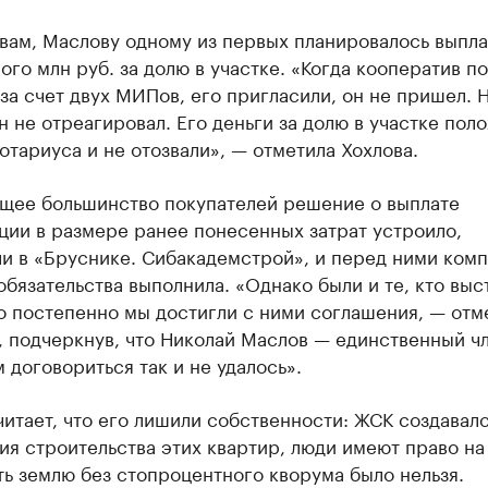
вам, Маслову одному из первых планировалось выпла
ого млн руб. за долю в участке. «Когда кооператив п
за счет двух МИПов, его пригласили, он не пришел. 
н не отреагировал. Его деньги за долю в участке пол
отариуса и не отозвали», — отметила Хохлова.
щее большинство покупателей решение о выплате
ции в размере ранее понесенных затрат устроило,
и в «Бруснике. Сибакадемстрой», и перед ними ком
обязательства выполнила. «Однако были и те, кто выс
о постепенно мы достигли с ними соглашения, — отм
, подчеркнув, что Николай Маслов — единственный ч
 договориться так и не удалось».
итает, что его лишили собственности: ЖСК создавалс
я строительства этих квартир, люди имеют право на 
ь землю без стопроцентного кворума было нельзя.