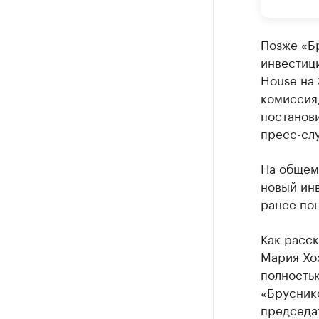
Позже «Б
инвестици
House на 
комиссия
постанови
пресс-сл
На общем
новый ин
ранее пон
Как расс
Мария Хо
полность
«Брусник
председа