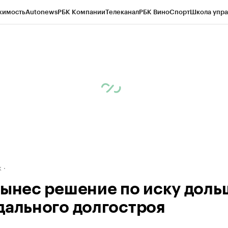
жимость
Autonews
РБК Компании
Телеканал
РБК Вино
Спорт
Школа упра
д
Стиль
Крипто
РБК Бизнес-среда
Дискуссионный клуб
Исследования
К
рагентов
Политика
Экономика
Бизнес
Технологии и медиа
Финансы
Рын
к
вынес решение по иску доль
дального долгостроя