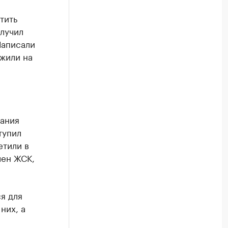
тить
олучил
Написали
ожили на
пания
тупил
етили в
лен ЖСК,
я для
них, а