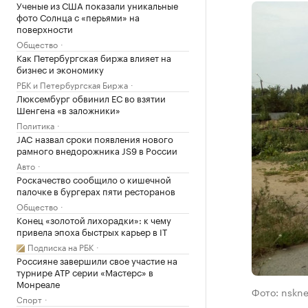
Ученые из США показали уникальные
фото Солнца с «перьями» на
поверхности
Общество
Как Петербургская биржа влияет на
бизнес и экономику
РБК и Петербургская Биржа
Люксембург обвинил ЕС во взятии
Шенгена «в заложники»
Политика
JAC назвал сроки появления нового
рамного внедорожника JS9 в России
Авто
Роскачество сообщило о кишечной
палочке в бургерах пяти ресторанов
Общество
Конец «золотой лихорадки»: к чему
привела эпоха быстрых карьер в IT
Подписка на РБК
Россияне завершили свое участие на
турнире ATP серии «Мастерс» в
Монреале
Фото: nskne
Спорт