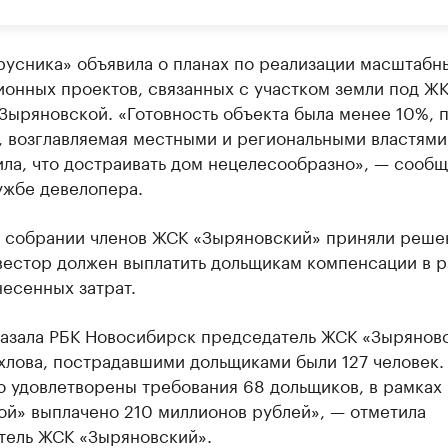
русника» объявила о планах по реализации масштабн
онных проектов, связанных с участком земли под ЖК
Зыряновской. «Готовность объекта была менее 10%, 
, возглавляемая местными и региональными властями
ла, что достраивать дом нецелесообразно», — сообщ
ужбе девелопера.
 собрании членов ЖСК «Зыряновский» приняли решен
вестор должен выплатить дольщикам компенсации в 
есенных затрат.
казала РБК Новосибирск председатель ЖСК «Зырянов
хлова, пострадавшими дольщиками были 127 человек.
ю удовлетворены требования 68 дольщиков, в рамка
ой» выплачено 210 миллионов рублей», — отметила
тель ЖСК «Зыряновский».