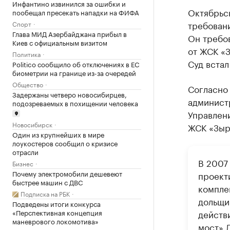
Инфантино извинился за ошибки и
Октябрьс
пообещал пресекать нападки на ФИФА
требовани
Спорт
Глава МИД Азербайджана прибыл в
Он требо
Киев с официальным визитом
от ЖСК «
Политика
Суд встал
Politico сообщило об отключениях в ЕС
биометрии на границе из-за очередей
Общество
Согласно 
Задержаны четверо новосибирцев,
админист
подозреваемых в похищении человека
Управлен
Новосибирск
ЖСК «Зыр
Один из крупнейших в мире
лоукостеров сообщил о кризисе
отрасли
В 2007
Бизнес
Почему электромобили дешевеют
проект
быстрее машин с ДВС
комплек
Подписка на РБК
дольщи
Подведены итоги конкурса
«Перспективная концепция
действ
маневрового локомотива»
мост» 