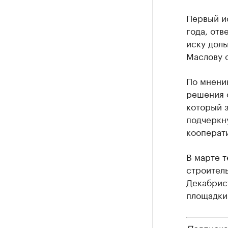
Первый и
года, от
иску доль
Маслову о
По мнению
решения 
который з
подчеркну
кооперати
В марте т
строитель
Декабрист
площадки 
Подписка