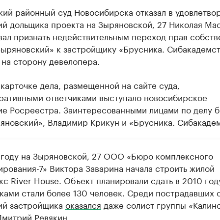
кий районный суд Новосибирска отказал в удовлетво
й дольщика проекта на Зыряновской, 27 Николая Мас
вал признать недействительным переход прав собств
Зыряновский» к застройщику «Брусника. Сибакадемст
 на сторону девелопера.
карточке дела, размещенной на сайте суда,
ративными ответчиками выступало новосибирское
ие Росреестра. Заинтересованными лицами по делу 
яновский», Владимир Крикун и «Брусника. Сибакаде
 году на Зыряновской, 27 ООО «Бюро комплексного
ирования-7» Виктора Заварина начала строить жилой
с River House. Объект планировали сдать в 2010 год
ками стали более 130 человек. Среди пострадавших 
ий застройщика
оказался
даже солист группы «Калин
Дмитрий Ревякин.