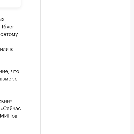
ых
 River
поэтому
или в
ие, что
размере
ский»
 «Сейчас
х МИПов