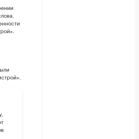
рении
лова.
енности
рой».
были
мстрой».
у,
от
ов