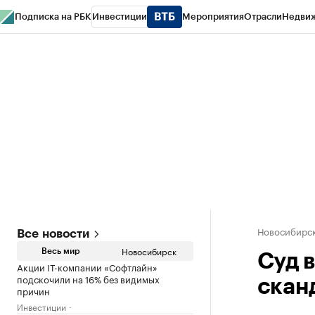
Подписка на РБК
Инвестиции
Мероприятия
Отрасли
Недви
РБК Курсы
РБК Life
Тренды
Визионеры
Национальные проекты
Горо
Спецпроекты СПб
Конференции СПб
Спецпроекты
Проверка конт
Новосибирс
Все новости
Новосибирск
Весь мир
Суд 
Акции IT-компании «Софтлайн»
подскочили на 16% без видимых
скан
причин
Инвестиции