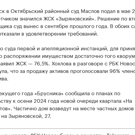
ск в Октябрьский районный суд Маслов подал в мае 
ветчиком значился ЖСК «Зыряновский». Решение по в
щика суд вынес в сентябре прошлого года. В обоих с
тказали в удовлетворении требований.
 суда первой и апелляционной инстанций, для приня
о распоряжении имуществом достаточно того кворум
аявил ЖСК — 76,5%. Хохлова в разговоре с РБК Ново
ла, что за продажу активов проголосовали 96% член
ва.
екущего года «Брусника» сообщила о планах по
ству к осени 2024 года новой очереди квартала «На
ов». Частично дом возведут на месте частных домов
на Зыряновской, 27.
 на новости РБК Новосибирск в соцсетях:
Telegram
,