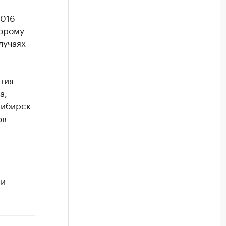
2016
торому
лучаях
тия
а,
сибирск
ов
 и