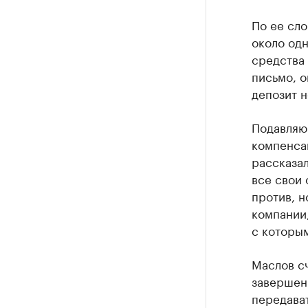
По ее сло
около одн
средства 
письмо, о
депозит н
Подавляю
компенса
рассказал
все свои 
против, н
компании
с которым
Маслов сч
завершени
передават