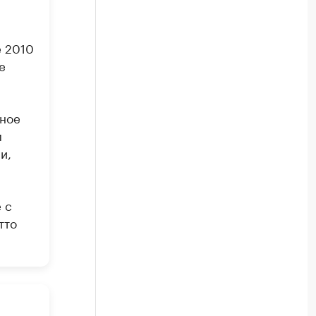
е 2010
е
вное
м
и,
 с
тто