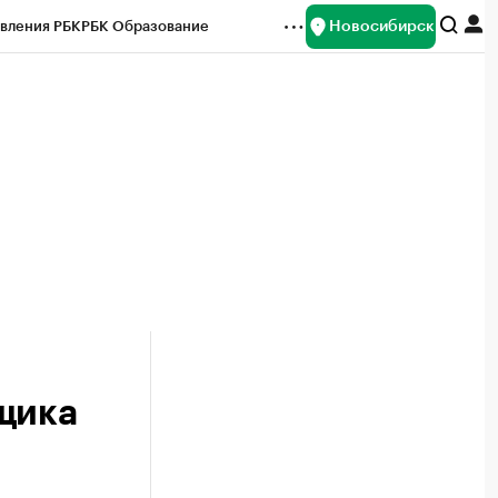
Новосибирск
вления РБК
РБК Образование
редитные рейтинги
Франшизы
Газета
ок наличной валюты
щика