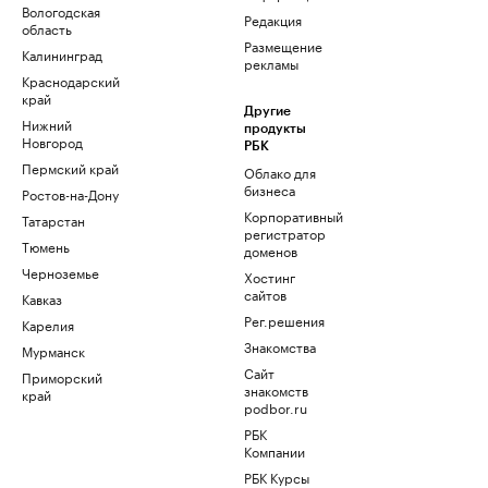
Вологодская
Редакция
область
Размещение
Калининград
рекламы
Краснодарский
край
Другие
Нижний
продукты
Новгород
РБК
Пермский край
Облако для
бизнеса
Ростов-на-Дону
Корпоративный
Татарстан
регистратор
Тюмень
доменов
Черноземье
Хостинг
сайтов
Кавказ
Рег.решения
Карелия
Знакомства
Мурманск
Сайт
Приморский
знакомств
край
podbor.ru
РБК
Компании
РБК Курсы