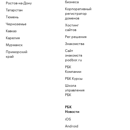
бизнеса
Ростов-на-Дону
Корпоративный
Татарстан
регистратор
Тюмень
доменов
Черноземье
Хостинг
сайтов
Кавказ
Рег.решения
Карелия
Знакомства
Мурманск
Сайт
Приморский
знакомств
край
podbor.ru
РБК
Компании
РБК Курсы
Школа
управления
РБК
РБК
Новости
iOS
Android