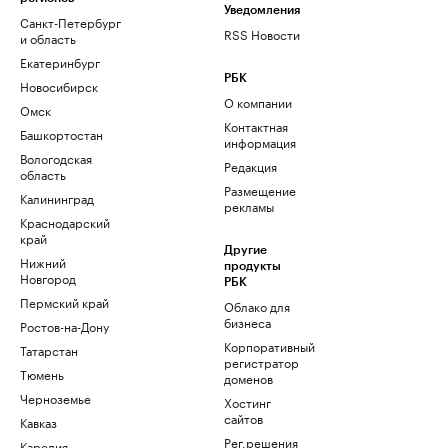
Уведомления
Санкт-Петербург
RSS Новости
и область
Екатеринбург
РБК
Новосибирск
О компании
Омск
Контактная
Башкортостан
информация
Вологодская
Редакция
область
Размещение
Калининград
рекламы
Краснодарский
край
Другие
Нижний
продукты
Новгород
РБК
Пермский край
Облако для
бизнеса
Ростов-на-Дону
Корпоративный
Татарстан
регистратор
Тюмень
доменов
Черноземье
Хостинг
сайтов
Кавказ
Рег.решения
Карелия