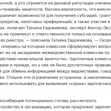
пной, а это отразится на деловой репутации уличен
«теневой» занятости. Высока вероятность, что внесе
раничит возможности для получения субсидий, грант
кредитов, налоговых преференций, а также участия в
ах, полагает Татьяна Евдокимова, эксперт Контур.Экс
 не привлекут к ответственности только на основан
из реестра, — пояснила Татьяна Евдокимова. — Скоре
, опираясь на которые комиссия сформулирует вопро
ит их на заседаниях межведомственной комиссии по
ействию нелегальной занятости». Зарплатные комисс
али и прежде, но у них не было достаточных правов
й для обмена информацией между ведомствами, гово
ва. Отныне эти ограничения устранены, и накопленн
ивно использовать для выявления «серых» зарплатных
восибирцев потенциально готовы рассмотреть
стройство в организацию, которая предложит зарплат