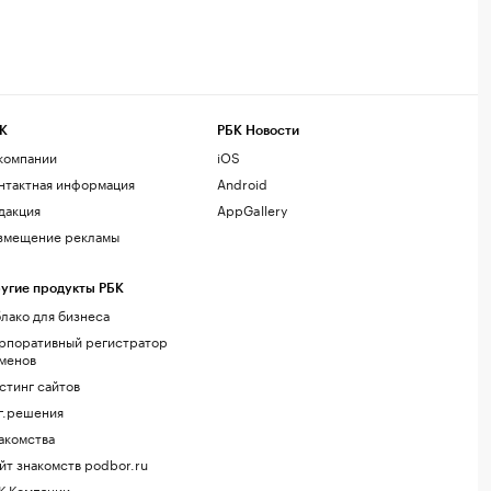
К
РБК Новости
компании
iOS
нтактная информация
Android
дакция
AppGallery
змещение рекламы
угие продукты РБК
лако для бизнеса
рпоративный регистратор
менов
стинг сайтов
г.решения
акомства
йт знакомств podbor.ru
К Компании