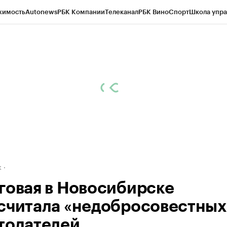
жимость
Autonews
РБК Компании
Телеканал
РБК Вино
Спорт
Школа упра
д
Стиль
Крипто
РБК Бизнес-среда
Дискуссионный клуб
Исследования
К
рагентов
Политика
Экономика
Бизнес
Технологии и медиа
Финансы
Рын
к
говая в Новосибирске
считала «недобросовестных
тодателей