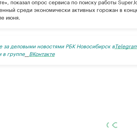
те», показал опрос сервиса по поиску работы SuperJ
енный среди экономически активных горожан в конц
ле июня.
е за деловыми новостями РБК Новосибирск в
Telegra
и в группе
__
ВКонтакте