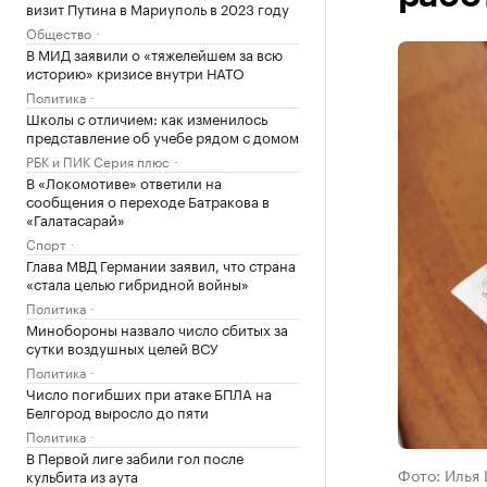
визит Путина в Мариуполь в 2023 году
Общество
В МИД заявили о «тяжелейшем за всю
историю» кризисе внутри НАТО
Политика
Школы с отличием: как изменилось
представление об учебе рядом с домом
РБК и ПИК Серия плюс
В «Локомотиве» ответили на
сообщения о переходе Батракова в
«Галатасарай»
Спорт
Глава МВД Германии заявил, что страна
«стала целью гибридной войны»
Политика
Минобороны назвало число сбитых за
сутки воздушных целей ВСУ
Политика
Число погибших при атаке БПЛА на
Белгород выросло до пяти
Политика
В Первой лиге забили гол после
Фото: Илья
кульбита из аута