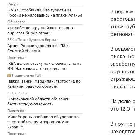
Спорт
В АТОР сообщили, что туристы из
В первом
России не жаловались на пляжи Аланьи
работодат
Общество
тысяч суб
Как работает крупнейшая товарно-
сырьевая биржа страны
регионал
РБК и Петербургская Биржа
Армия России ударила по НПЗ в
В ведомст
Сумской области
риска. Бо
Политика
заработну
IKEA делает ставку на человека, а не на
ИИ. Насколько это оправданно
осуществ
Подписка на РБК
отражающ
Пляжи, замки, марципан: гастрогид по
риска по
Калининградской области
РБК и РСХБ
В Московской области объявили
На долю 
беспилотную опасность
это 12,0 
Политика
Минобороны сообщило об ударах по
энергообъектам и аэродрому на
В группе 
Украине
находятся
Политика