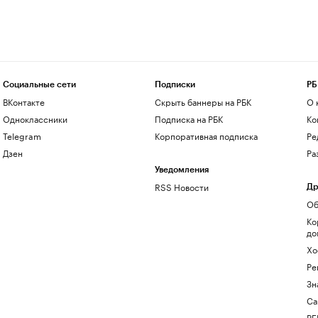
Социальные сети
Подписки
РБ
ВКонтакте
Скрыть баннеры на РБК
О 
Одноклассники
Подписка на РБК
Ко
Telegram
Корпоративная подписка
Ре
Дзен
Ра
Уведомления
RSS Новости
Др
Об
Ко
до
Хо
Ре
Зн
Са
РБ