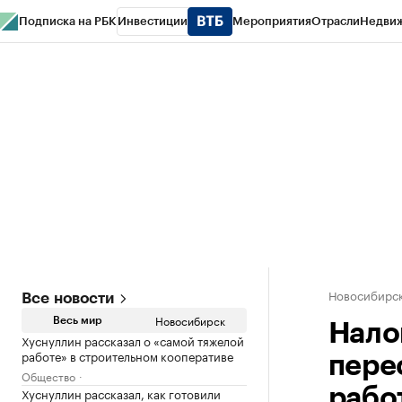
Подписка на РБК
Инвестиции
Мероприятия
Отрасли
Недви
РБК Курсы
РБК Life
Тренды
Визионеры
Национальные проекты
Горо
Спецпроекты СПб
Конференции СПб
Спецпроекты
Проверка конт
Новосибирс
Все новости
Новосибирск
Весь мир
Нало
Хуснуллин рассказал о «самой тяжелой
работе» в строительном кооперативе
пере
Общество
Хуснуллин рассказал, как готовили
рабо