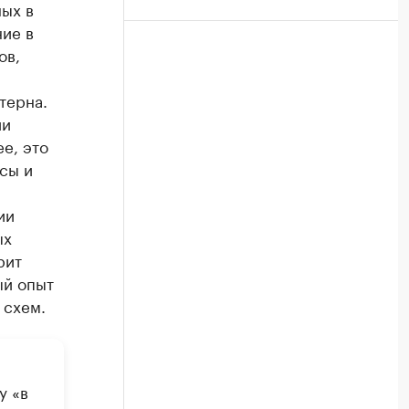
ных в
ние в
ов,
терна.
ии
е, это
сы и
ии
ых
рит
ый опыт
 схем.
у «в