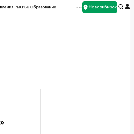
Новосибирск
вления РБК
РБК Образование
редитные рейтинги
Франшизы
Газета
ок наличной валюты
»