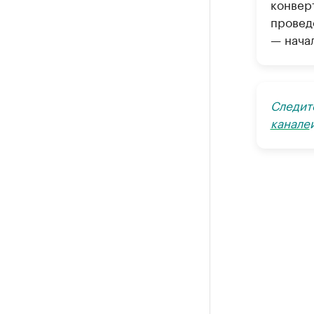
конвер
провед
— нача
Следит
канале