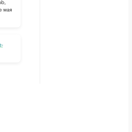
ob,
е мая
m-