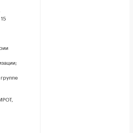
»
 15
ории
изации;
 группе
МРОТ,
.