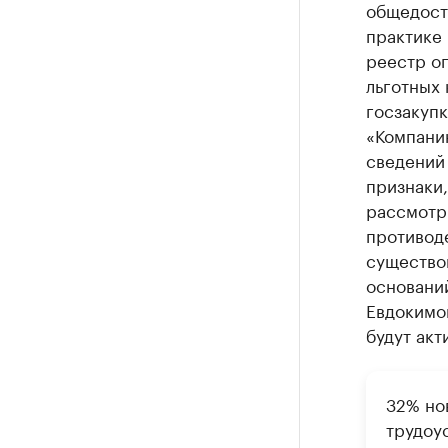
общедосту
практике 
реестр ог
льготных 
госзакупк
«Компанию
сведений 
признаки
рассмотр
противод
существов
основани
Евдокимо
будут акт
32% но
трудоу