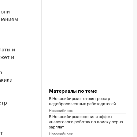
 они
ушением
латы и
жет и
в
авили
Материалы по теме
В Новосибирске готовят реестр
стр
недобросовестных работодателей
Новосибирск
В Новосибирске оценили эффект
«налогового робота» по поиску серых
зарплат
т
Новосибирск