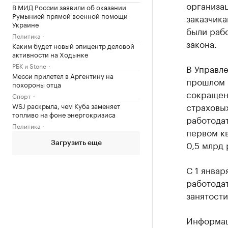
организац
В МИД России заявили об оказании
Румынией прямой военной помощи
заказчика
Украине
были рабо
Политика
закона.
Каким будет новый эпицентр деловой
активности на Ходынке
РБК и Stone
В Управле
Месси прилетел в Аргентину на
прошлом г
похороны отца
сокращен
Спорт
страховых
WSJ раскрыла, чем Куба заменяет
топливо на фоне энергокризиса
работодат
Политика
первом к
0,5 млрд 
Загрузить еще
С 1 январ
работодат
занятости
Информац