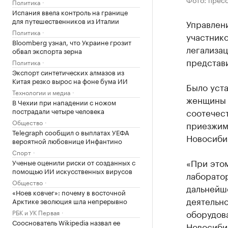
Политика
Испания ввела контроль на границе
для путешественников из Италии
Управлен
Политика
участнико
Bloomberg узнал, что Украине грозит
легализа
обвал экспорта зерна
представ
Политика
Экспорт синтетических алмазов из
Китая резко вырос на фоне бума ИИ
Было уста
Технологии и медиа
женщины 
В Чехии при нападении с ножом
пострадали четыре человека
соотечес
Общество
приезжим 
Telegraph сообщил о выплатах УЕФА
Новосиби
вероятной любовнице Инфантино
Спорт
«При этом
Ученые оценили риски от созданных с
помощью ИИ искусственных вирусов
лаборатор
Общество
дальнейше
«Ноев ковчег»: почему в восточной
деятельн
Арктике эволюция шла непрерывно
оборудов
РБК и УК Первая
Сооснователь Wikipedia назвал ее
Новосиби