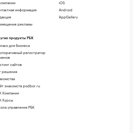
компании
iOS
нтактная информация
Android
дакция
AppGallery
змещение рекламы
угие продукты РБК
лако для бизнеса
рпоративный регистратор
менов
стинг сайтов
г.решения
акомства
йт знакомств podbor.ru
К Компании
К Курсы
ола управления РБК