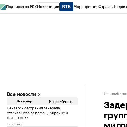
Подписка на РБК
Инвестиции
Мероприятия
Отрасли
Недви
РБК Курсы
РБК Life
Тренды
Визионеры
Национальные проекты
Горо
Спецпроекты СПб
Конференции СПб
Спецпроекты
Проверка конт
Новосибирс
Все новости
Новосибирск
Весь мир
Заде
Пентагон отстранил генерала,
отвечавшего за помощь Украине и
груп
фланг НАТО
Политика
мигр