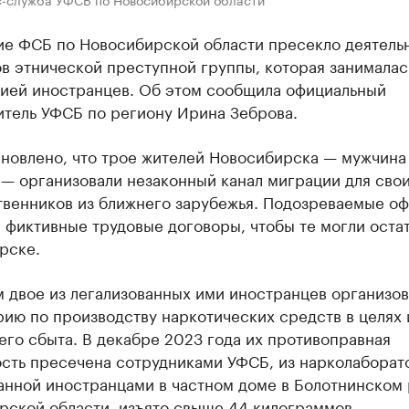
ие ФСБ по Новосибирской области пресекло деятель
в этнической преступной группы, которая занималас
цией иностранцев. Об этом сообщила официальный
итель УФСБ по региону Ирина Зеброва.
новлено, что трое жителей Новосибирска — мужчина 
— организовали незаконный канал миграции для сво
твенников из ближнего зарубежья. Подозреваемые о
фиктивные трудовые договоры, чтобы те могли остат
рске.
 двое из легализованных ими иностранцев организо
ию по производству наркотических средств в целях 
го сбыта. В декабре 2023 года их противоправная
ость пресечена сотрудниками УФСБ, из нарколаборат
анной иностранцами в частном доме в Болотнинском
рской области, изъято свыше 44 килограммов