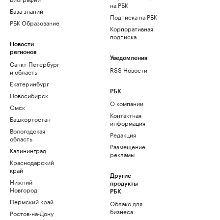
на РБК
База знаний
Подписка на РБК
РБК Образование
Корпоративная
подписка
Новости
регионов
Уведомления
Санкт-Петербург
RSS Новости
и область
Екатеринбург
РБК
Новосибирск
О компании
Омск
Контактная
Башкортостан
информация
Вологодская
Редакция
область
Размещение
Калининград
рекламы
Краснодарский
край
Другие
Нижний
продукты
Новгород
РБК
Пермский край
Облако для
бизнеса
Ростов-на-Дону