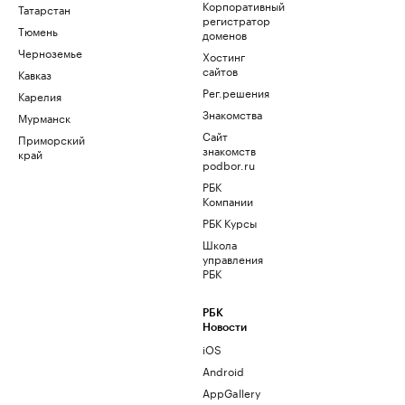
Корпоративный
Татарстан
регистратор
Тюмень
доменов
Черноземье
Хостинг
сайтов
Кавказ
Рег.решения
Карелия
Знакомства
Мурманск
Сайт
Приморский
знакомств
край
podbor.ru
РБК
Компании
РБК Курсы
Школа
управления
РБК
РБК
Новости
iOS
Android
AppGallery