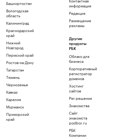
Контактная
Башкортостан
информация
Вологодская
Редакция
область
Размещение
Калининград
рекламы
Краснодарский
край
Другие
Нижний
продукты
Новгород
РБК
Пермский край
Облако для
бизнеса
Ростов-на-Дону
Корпоративный
Татарстан
регистратор
Тюмень
доменов
Черноземье
Хостинг
сайтов
Кавказ
Рег.решения
Карелия
Знакомства
Мурманск
Сайт
Приморский
знакомств
край
podbor.ru
РБК
Компании