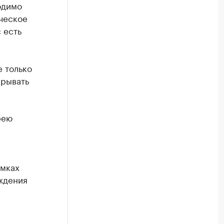
одимо
ческое
 есть
е только
крывать
рею
амках
ждения