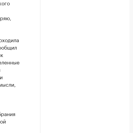
кого
еряю,
оходила
сообщил
ик
деленные
я
и
 мысли,
брания
ной