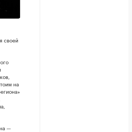
я своей
того
л
ков,
тоим на
региона»
х
а,
на —