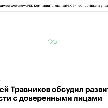
жимость
Autonews
РБК Компании
Телеканал
РБК Вино
Спорт
Школа упра
д
Стиль
Крипто
РБК Бизнес-среда
Дискуссионный клуб
Исследования
К
рагентов
Политика
Экономика
Бизнес
Технологии и медиа
Финансы
Рын
к
ей Травников обсудил разви
сти с доверенными лицами