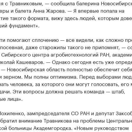
ся с Травниковым, — сообщила балерина Новосибирс
еры и балета Анна Жарова. — Я впервые попала на
ие такого формата, вижу здесь людей, которым дов
ший фундамент».
ти помогают сплочению — все видели, как сложно пр
 посевная, даже старожилы такого не припомнят, — 
 Сибирского центра агробиотехнологий РАН, академ
иколай Кашеваров. — Однако сегодня есть уже опре
 — Новосибирская область полностью обеспечит себ
и зерном. Мы полны оптимизма. Перед выборами люд
ать человека, за которого они могут голосовать, его
дачи. Эти вопросы должна решать команда — штаб,
ые лица».
Похиленко, зампредседателя СО РАН и депутат Заксо
обратил внимание Травникова на проблемы Централь
кой больницы Академгородка. «Новым руководством