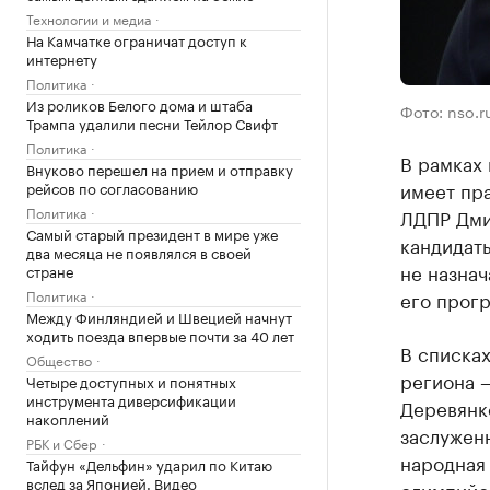
Технологии и медиа
На Камчатке ограничат доступ к
интернету
Политика
Из роликов Белого дома и штаба
Фото: nso.r
Трампа удалили песни Тейлор Свифт
Политика
В рамках
Внуково перешел на прием и отправку
имеет пра
рейсов по согласованию
Политика
ЛДПР Дми
Самый старый президент в мире уже
кандидаты
два месяца не появлялся в своей
не назнач
стране
Политика
его прогр
Между Финляндией и Швецией начнут
ходить поезда впервые почти за 40 лет
В списка
Общество
региона 
Четыре доступных и понятных
инструмента диверсификации
Деревянк
накоплений
заслужен
РБК и Сбер
народная
Тайфун «Дельфин» ударил по Китаю
вслед за Японией. Видео
олимпийс