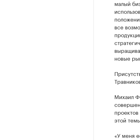
малый биз
использов
положени
все возм
продукцию
стратегич
выращиват
новые ры
Присутст
Травнико
Михаил Фе
совершен
проектов 
этой тем
«У меня е