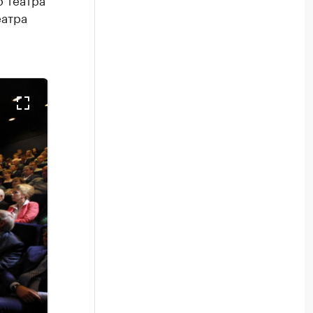
еатра