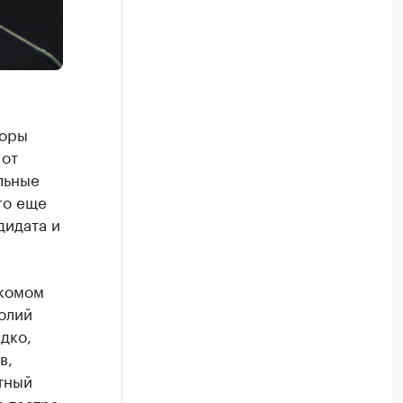
торы
 от
льные
го еще
дидата и
ркомом
олий
дко,
в,
тный
 театра