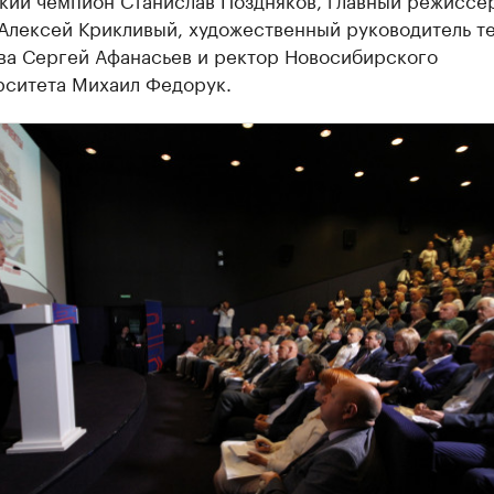
 Алексей Крикливый, художественный руководитель т
ва Сергей Афанасьев и ректор Новосибирского
рситета Михаил Федорук.