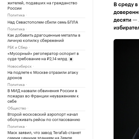
жителей, подавших на гражданство
В среду в
России
доверенны
Политика
десяти — 
Над Севастополем сбили семь БПЛА
избирате
Политика
Как добавить драгоценные металлы в
личную копилку сбережений
РБК и Сбер
«Мусорный» регоператор оспорит в
суде требование на ₽2,14 млрд
Новосибирск
На подлете к Москве отразили атаку
дронов
Политика
В МИД назвали обвинения России в
пожарах во Франции неуважением к
себе
Общество
Второй московский аэропорт начал
обслуживать рейсы по согласованию
Политика
Маск заявил, что завод Terafab станет
самым ценным зданием на Земле