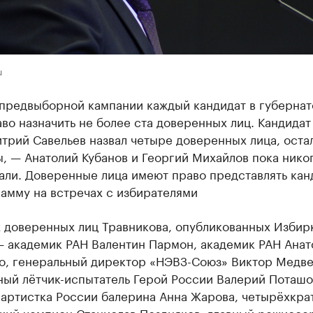
u
 предвыборной кампании каждый кандидат в губерна
во назначить не более ста доверенных лиц. Кандидат
трий Савельев назвал четыре доверенных лица, оста
, — Анатолий Кубанов и Георгий Михайлов пока нико
али. Доверенные лица имеют право представлять кан
амму на встречах с избирателями
х доверенных лиц Травникова, опубликованных Изби
— академик РАН Валентин Пармон, академик РАН Анат
о, генеральный директор «НЭВЗ-Союз» Виктор Медве
ный лётчик-испытатель Герой России Валерий Поташо
 артистка России балерина Анна Жарова, четырёхкра
кий чемпион Станислав Поздняков, главный режиссер