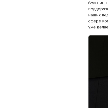
больницы
поддержа
наших вед
сфере коп
уже делае