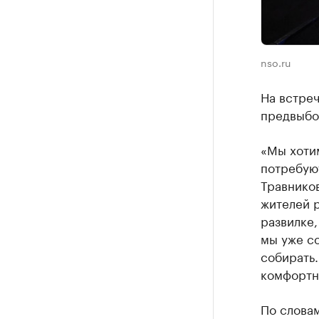
nso.ru
На встре
предвыбо
«Мы хотим
потребуют
Травнико
жителей р
развилке,
мы уже со
собирать.
комфортн
По слова