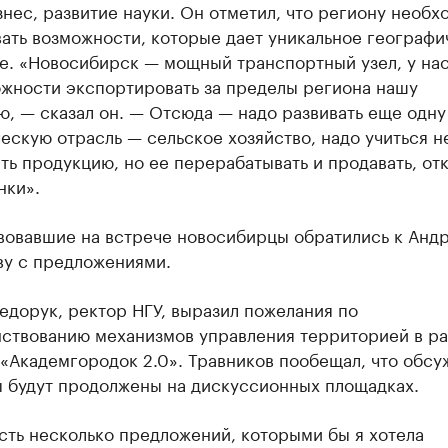
нес, развитие науки. Он отметил, что региону необх
ать возможности, которые дает уникальное географи
е. «Новосибирск — мощный транспортный узел, у нас
ожности экспортировать за пределы региона нашу
, — сказал он. — Отсюда — надо развивать еще одну
ескую отрасль — сельское хозяйство, надо учиться н
ь продукцию, но ее перерабатывать и продавать, от
нки».
вовавшие на встрече новосибирцы обратились к Анд
ву с предложениями.
дорук, ректор НГУ, выразил пожелания по
ствованию механизмов управления территорией в р
«Академгородок 2.0». Травников пообещал, что обсу
ы будут продолжены на дискуссионных площадках.
сть несколько предложений, которыми бы я хотела