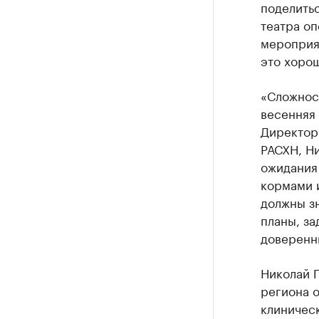
поделить
театра оп
мероприят
это хоро
«Сложнос
весенняя
Директор
РАСХН, Н
ожидания
кормами 
должны зн
планы, за
доверенн
Николай 
региона 
клиничес