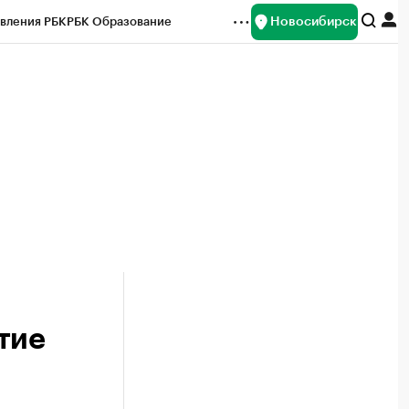
Новосибирск
вления РБК
РБК Образование
редитные рейтинги
Франшизы
Газета
ок наличной валюты
тие