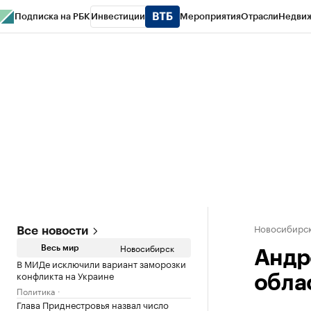
Подписка на РБК
Инвестиции
Мероприятия
Отрасли
Недви
РБК Курсы
РБК Life
Тренды
Визионеры
Национальные проекты
Горо
Спецпроекты СПб
Конференции СПб
Спецпроекты
Проверка конт
Новосибирс
Все новости
Новосибирск
Весь мир
Андр
В МИДе исключили вариант заморозки
конфликта на Украине
обла
Политика
Глава Приднестровья назвал число