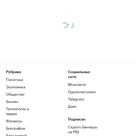
Рубрики
Социальные
сети
Политика
ВКонтакте
Экономика
Одноклассники
Общество
Telegram
Бизнес
Дзен
Технологии и
медиа
Финансы
Подписки
Скрыть баннеры
Биографии
на РБК
База знаний