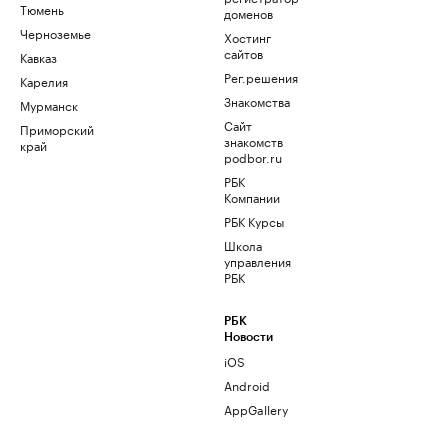
Тюмень
доменов
Черноземье
Хостинг
сайтов
Кавказ
Рег.решения
Карелия
Знакомства
Мурманск
Сайт
Приморский
знакомств
край
podbor.ru
РБК
Компании
РБК Курсы
Школа
управления
РБК
РБК
Новости
iOS
Android
AppGallery