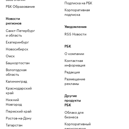
Подписка на РБК
РБК Образование
Корпоративная
подписка
Новости
регионов
Уведомления
Санкт-Петербург
RSS Новости
и область
Екатеринбург
РБК
Новосибирск
О компании
Омск
Контактная
Башкортостан
информация
Вологодская
Редакция
область
Размещение
Калининград
рекламы
Краснодарский
край
Другие
Нижний
продукты
Новгород
РБК
Пермский край
Облако для
бизнеса
Ростов-на-Дону
Корпоративный
Татарстан
регистратор