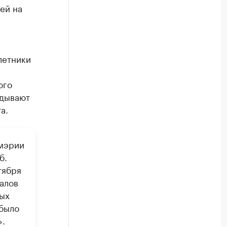
ей на
летники
ого
адывают
а.
 мэрии
б.
тября
алов
ых
«было
».