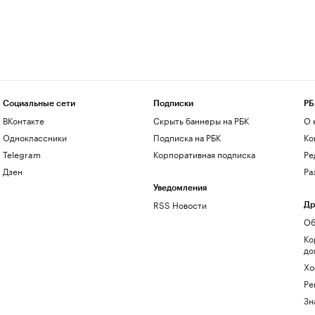
Социальные сети
Подписки
РБ
ВКонтакте
Скрыть баннеры на РБК
О 
Одноклассники
Подписка на РБК
Ко
Telegram
Корпоративная подписка
Ре
Дзен
Ра
Уведомления
RSS Новости
Др
Об
Ко
до
Хо
Ре
Зн