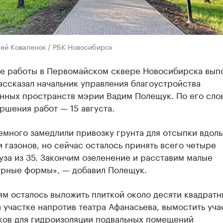
сей Коваленок / РБК Новосибирск
е работы в Первомайском сквере Новосибирска вып
ассказал начальник управления благоустройства
нных пространств мэрии Вадим Полещук. По его сло
ршения работ — 15 августа.
много замедлили привозку грунта для отсыпки вдоль
 газонов, но сейчас осталось принять всего четыре
за из 35. Закончим озеленение и расставим малые
урные формы», — добавил Полещук.
м осталось выложить плиткой около десяти квадратн
 участке напротив театра Афанасьева, вымостить уча
тков для гидроизоляции подвальных помещений