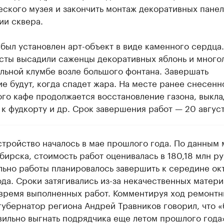
ского музея и закончить монтаж декоративных панел
ии сквера.
был установлен арт-объект в виде каменного сердца.
сты высадили саженцы декоративных яблонь и много
льной клумбе возле большого фонтана. Завершать
е будут, когда спадет жара. На месте ранее снесенн
ого кафе продолжается восстановление газона, выкл
к фудкорту и др. Срок завершения работ — 20 август
стройство началось в мае прошлого года. По данным
ирска, стоимость работ оценивалась в 180,18 млн ру
льно работы планировалось завершить к середине ок
ода. Сроки затягивались из-за некачественных матери
овремя выполненных работ. Комментируя ход ремонтн
 губернатор региона Андрей Травников говорил, что 
вильно выгнать подрядчика еще летом прошлого года