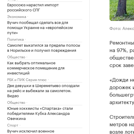
Евросоюз нарастил импорт
российского СПГ
Экономика
Вучич пообещал сделать все для
помощи Украине на «европейском
Фото: Алек
пути»
Политика
Ремонтны
Самолет выкатился за пределы полосы
на 97%, р
в Норильске и получил повреждения
обществе
Общество
Как выбрать оптимальное
срок заве
коммерческое помещение для
инвестиций
«Дожди не
РБК и ПИК Серия плюс
Две девушки в Шереметьево опоздали
дорожек и
на рейс и выбежали за самолетом.
большегру
Видео
архитект
Общество
Юные хоккеисты «Спартака» стали
победителями Кубка Александра
Строителя
Овечкина
метров на
Спорт
возле ло
Вучич исключил военное