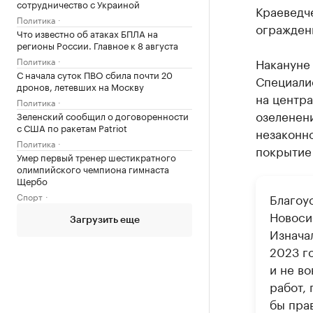
сотрудничество с Украиной
Краеведче
Политика
огражден
Что известно об атаках БПЛА на
регионы России. Главное к 8 августа
Политика
Накануне 
С начала суток ПВО сбила почти 20
Специали
дронов, летевших на Москву
на центра
Политика
озеленени
Зеленский сообщил о договоренности
с США по ракетам Patriot
незаконн
Политика
покрытие 
Умер первый тренер шестикратного
олимпийского чемпиона гимнаста
Щербо
Спорт
Благоу
Новосиб
Загрузить еще
Изнача
2023 г
и не в
работ,
бы пра