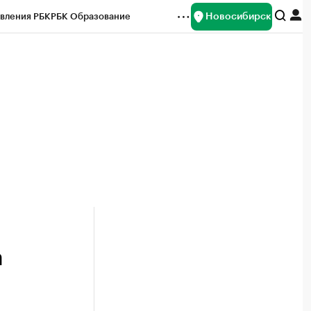
Новосибирск
вления РБК
РБК Образование
редитные рейтинги
Франшизы
Газета
ок наличной валюты
а