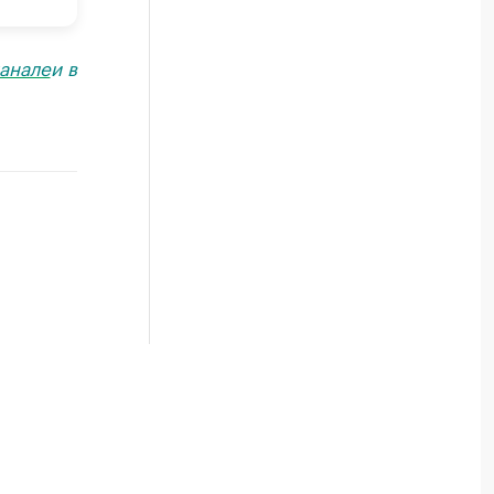
анале
и в