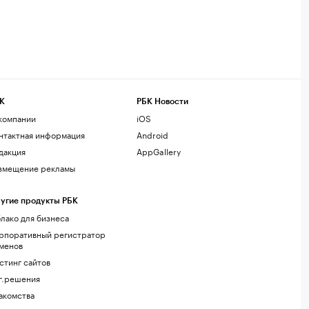
К
РБК Новости
компании
iOS
нтактная информация
Android
дакция
AppGallery
змещение рекламы
угие продукты РБК
лако для бизнеса
рпоративный регистратор
менов
стинг сайтов
г.решения
акомства