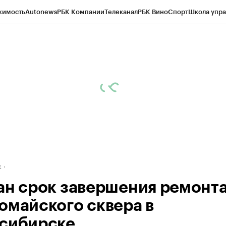
жимость
Autonews
РБК Компании
Телеканал
РБК Вино
Спорт
Школа упра
д
Стиль
Крипто
РБК Бизнес-среда
Дискуссионный клуб
Исследования
К
рагентов
Политика
Экономика
Бизнес
Технологии и медиа
Финансы
Рын
к
ан срок завершения ремонт
омайского сквера в
сибирске