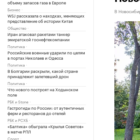
объему запасов газа в Европе
Бизнес
В Новосибир
WSJ рассказала о находках, меняющих
представление об истории Китая
Общество
Иран атаковал ракетами танкер
эмиратской госнефтекомпании
Политика
Российские военные ударили по целям
в портах Николаев и Одесса
Политика
В Болгарии раскрыли, какой стране
принадлежит залетевший дрон
Политика
Что нового построят на Ходынском
поле
РБК и Stone
Гастрогиды по России: от аутентичных
ферм и ресторанов до отелей
РБК и РСХБ
«Балтика» обыграла «Крылья Советов»
в матче РПЛ
Спорт