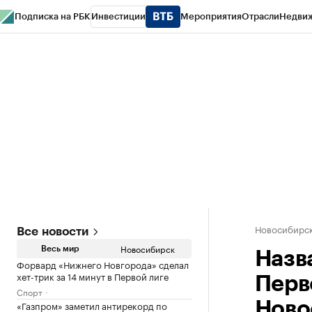
Подписка на РБК
Инвестиции
Мероприятия
Отрасли
Недви
РБК Курсы
РБК Life
Тренды
Визионеры
Национальные проекты
Горо
Спецпроекты СПб
Конференции СПб
Спецпроекты
Проверка конт
Новосибирс
Все новости
Новосибирск
Весь мир
Назв
Форвард «Нижнего Новгорода» сделал
хет-трик за 14 минут в Первой лиге
Перв
Спорт
«Газпром» заметил антирекорд по
Ново