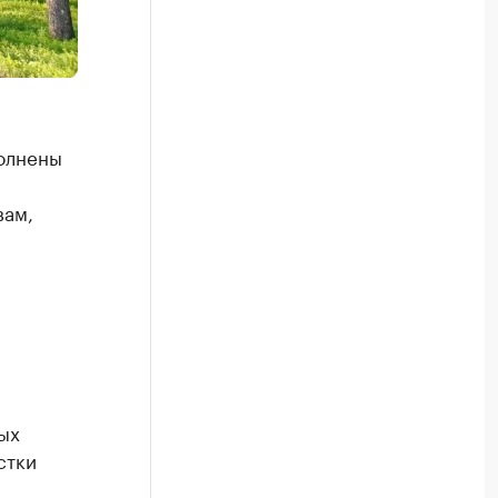
олнены
вам,
ых
стки