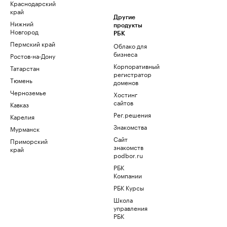
Краснодарский
край
Другие
Нижний
продукты
Новгород
РБК
Пермский край
Облако для
бизнеса
Ростов-на-Дону
Корпоративный
Татарстан
регистратор
Тюмень
доменов
Черноземье
Хостинг
сайтов
Кавказ
Рег.решения
Карелия
Знакомства
Мурманск
Сайт
Приморский
знакомств
край
podbor.ru
РБК
Компании
РБК Курсы
Школа
управления
РБК