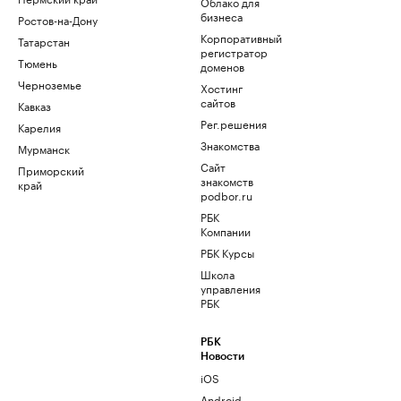
Облако для
бизнеса
Ростов-на-Дону
Корпоративный
Татарстан
регистратор
Тюмень
доменов
Черноземье
Хостинг
сайтов
Кавказ
Рег.решения
Карелия
Знакомства
Мурманск
Сайт
Приморский
знакомств
край
podbor.ru
РБК
Компании
РБК Курсы
Школа
управления
РБК
РБК
Новости
iOS
Android