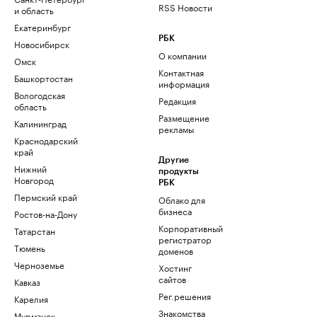
RSS Новости
и область
Екатеринбург
РБК
Новосибирск
О компании
Омск
Контактная
Башкортостан
информация
Вологодская
Редакция
область
Размещение
Калининград
рекламы
Краснодарский
край
Другие
Нижний
продукты
Новгород
РБК
Пермский край
Облако для
бизнеса
Ростов-на-Дону
Корпоративный
Татарстан
регистратор
Тюмень
доменов
Черноземье
Хостинг
сайтов
Кавказ
Рег.решения
Карелия
Знакомства
Мурманск