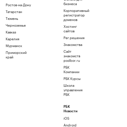
бизнеса
Ростов-на-Дону
Корпоративный
Татарстан
регистратор
Тюмень
доменов
Черноземье
Хостинг
сайтов
Кавказ
Рег.решения
Карелия
Знакомства
Мурманск
Сайт
Приморский
знакомств
край
podbor.ru
РБК
Компании
РБК Курсы
Школа
управления
РБК
РБК
Новости
iOS
Android