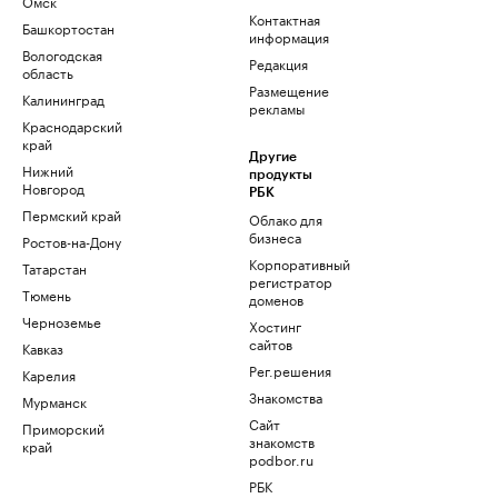
Омск
Контактная
Башкортостан
информация
Вологодская
Редакция
область
Размещение
Калининград
рекламы
Краснодарский
край
Другие
Нижний
продукты
Новгород
РБК
Пермский край
Облако для
бизнеса
Ростов-на-Дону
Корпоративный
Татарстан
регистратор
Тюмень
доменов
Черноземье
Хостинг
сайтов
Кавказ
Рег.решения
Карелия
Знакомства
Мурманск
Сайт
Приморский
знакомств
край
podbor.ru
РБК