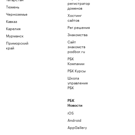
регистратор
Тюмень
доменов
Черноземье
Хостинг
сайтов
Кавказ
Рег.решения
Карелия
Знакомства
Мурманск
Сайт
Приморский
знакомств
край
podbor.ru
РБК
Компании
РБК Курсы
Школа
управления
РБК
РБК
Новости
iOS
Android
AppGallery