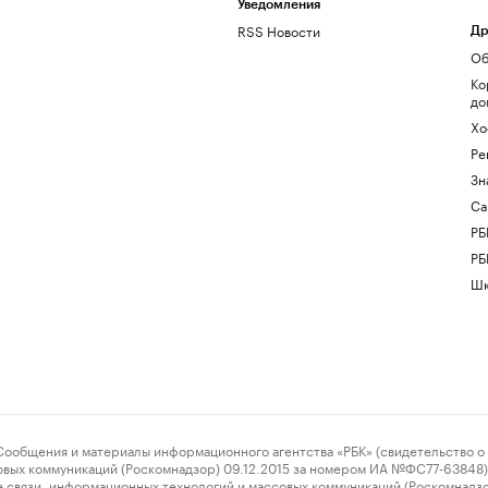
Уведомления
RSS Новости
Др
Об
Ко
до
Хо
Ре
Зн
Са
РБ
РБ
Шк
ения и материалы информационного агентства «РБК» (свидетельство о 
овых коммуникаций (Роскомнадзор) 09.12.2015 за номером ИА №ФС77-63848) 
 связи, информационных технологий и массовых коммуникаций (Роскомнадз