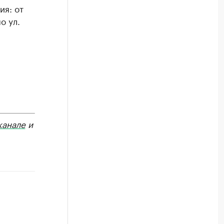
ия: от
о ул.
канале
и