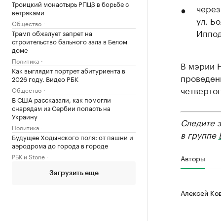
Троицкий монастырь РПЦЗ в борьбе с
через
ветряками
ул. Б
Общество
Иппод
Трамп обжалует запрет на
строительство бального зала в Белом
доме
Политика
В мэрии Н
Как выглядит портрет абитуриента в
проведен
2026 году. Видео РБК
четвертог
Общество
В США рассказали, как помогли
снарядам из Сербии попасть на
Украину
Следите 
Политика
в группе
Будущее Ходынского поля: от пашни и
аэродрома до города в городе
РБК и Stone
Авторы
Загрузить еще
Алексей Ко