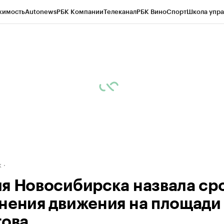
жимость
Autonews
РБК Компании
Телеканал
РБК Вино
Спорт
Школа упра
д
Стиль
Крипто
РБК Бизнес-среда
Дискуссионный клуб
Исследования
К
рагентов
Политика
Экономика
Бизнес
Технологии и медиа
Финансы
Рын
к
я Новосибирска назвала ср
нения движения на площади
гова