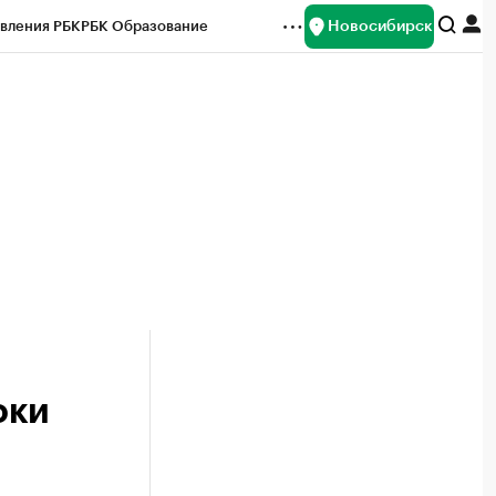
Новосибирск
вления РБК
РБК Образование
редитные рейтинги
Франшизы
Газета
ок наличной валюты
оки