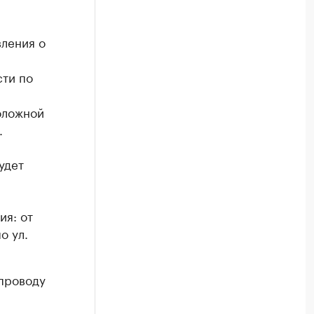
ления о
и
сти по
оложной
.
удет
ия: от
о ул.
проводу