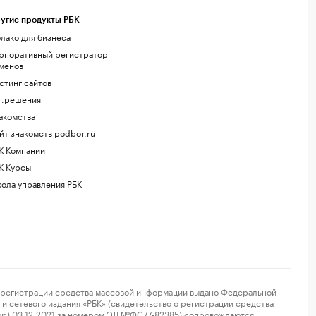
угие продукты РБК
лако для бизнеса
рпоративный регистратор
менов
стинг сайтов
г.решения
акомства
йт знакомств podbor.ru
К Компании
К Курсы
ола управления РБК
регистрации средства массовой информации выдано Федеральной
и сетевого издания «РБК» (свидетельство о регистрации средства
ор) 03.12.2021 за номером ЭЛ №ФС77-82385) сопровождаются