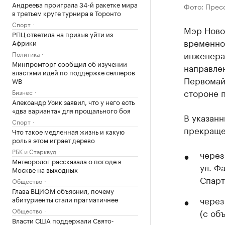
Андреева проиграла 34-й ракетке мира
Фото: Прес
в третьем круге турнира в Торонто
Спорт
Мэр Ново
РПЦ ответила на призыв уйти из
временно
Африки
инженера 
Политика
Минпромторг сообщил об изучении
направле
властями идей по поддержке селлеров
Первомай
WB
стороне п
Бизнес
Александр Усик заявил, что у него есть
«два варианта» для прощального боя
В указанн
Спорт
прекраще
Что такое медленная жизнь и какую
роль в этом играет дерево
РБК и Старквуд
через
Метеоролог рассказала о погоде в
ул. Ф
Москве на выходных
Спарт
Общество
Глава ВЦИОМ объяснил, почему
через
абитуриенты стали прагматичнее
Общество
(с об
Власти США поддержали Свято-