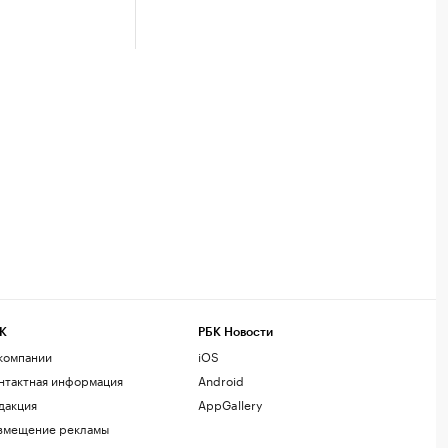
К
РБК Новости
компании
iOS
нтактная информация
Android
дакция
AppGallery
змещение рекламы