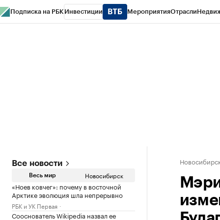
Подписка на РБК
Инвестиции
Мероприятия
Отрасли
Недви
РБК Курсы
РБК Life
Тренды
Визионеры
Национальные проекты
Горо
Спецпроекты СПб
Конференции СПб
Спецпроекты
Проверка конт
Новосибирс
Все новости
Новосибирск
Весь мир
Мэри
«Ноев ковчег»: почему в восточной
Арктике эволюция шла непрерывно
изме
РБК и УК Первая
Сооснователь Wikipedia назвал ее
Буда