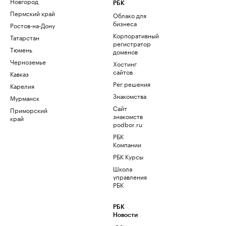
Новгород
РБК
Пермский край
Облако для
бизнеса
Ростов-на-Дону
Корпоративный
Татарстан
регистратор
Тюмень
доменов
Черноземье
Хостинг
сайтов
Кавказ
Рег.решения
Карелия
Знакомства
Мурманск
Сайт
Приморский
знакомств
край
podbor.ru
РБК
Компании
РБК Курсы
Школа
управления
РБК
РБК
Новости