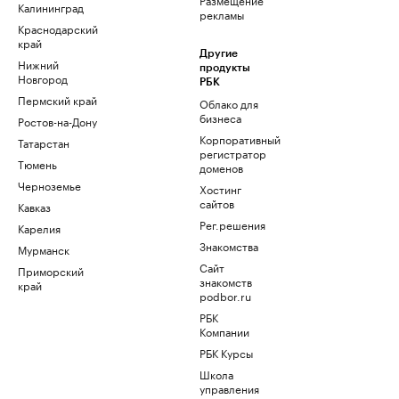
Калининград
рекламы
Краснодарский
край
Другие
Нижний
продукты
Новгород
РБК
Пермский край
Облако для
бизнеса
Ростов-на-Дону
Корпоративный
Татарстан
регистратор
Тюмень
доменов
Черноземье
Хостинг
сайтов
Кавказ
Рег.решения
Карелия
Знакомства
Мурманск
Сайт
Приморский
знакомств
край
podbor.ru
РБК
Компании
РБК Курсы
Школа
управления