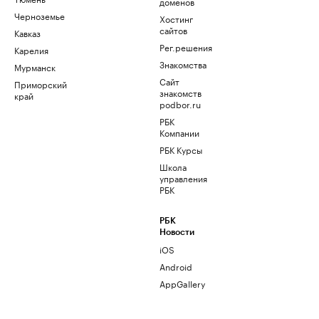
доменов
Черноземье
Хостинг
сайтов
Кавказ
Рег.решения
Карелия
Знакомства
Мурманск
Сайт
Приморский
знакомств
край
podbor.ru
РБК
Компании
РБК Курсы
Школа
управления
РБК
РБК
Новости
iOS
Android
AppGallery