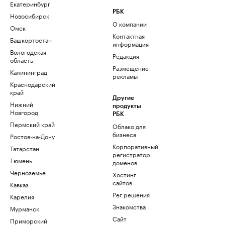
Екатеринбург
РБК
Новосибирск
О компании
Омск
Контактная
Башкортостан
информация
Вологодская
Редакция
область
Размещение
Калининград
рекламы
Краснодарский
край
Другие
Нижний
продукты
Новгород
РБК
Пермский край
Облако для
бизнеса
Ростов-на-Дону
Корпоративный
Татарстан
регистратор
Тюмень
доменов
Черноземье
Хостинг
сайтов
Кавказ
Рег.решения
Карелия
Знакомства
Мурманск
Сайт
Приморский