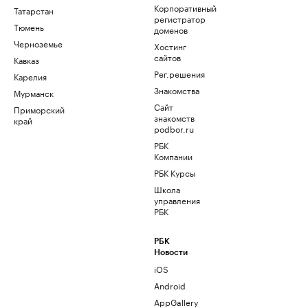
Корпоративный
Татарстан
регистратор
Тюмень
доменов
Черноземье
Хостинг
сайтов
Кавказ
Рег.решения
Карелия
Знакомства
Мурманск
Сайт
Приморский
знакомств
край
podbor.ru
РБК
Компании
РБК Курсы
Школа
управления
РБК
РБК
Новости
iOS
Android
AppGallery