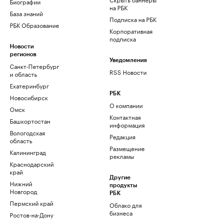
Биографии
на РБК
База знаний
Подписка на РБК
РБК Образование
Корпоративная
подписка
Новости
регионов
Уведомления
Санкт-Петербург
RSS Новости
и область
Екатеринбург
РБК
Новосибирск
О компании
Омск
Контактная
Башкортостан
информация
Вологодская
Редакция
область
Размещение
Калининград
рекламы
Краснодарский
край
Другие
Нижний
продукты
Новгород
РБК
Пермский край
Облако для
бизнеса
Ростов-на-Дону