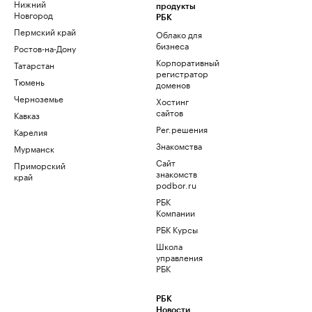
Нижний
продукты
Новгород
РБК
Пермский край
Облако для
бизнеса
Ростов-на-Дону
Корпоративный
Татарстан
регистратор
Тюмень
доменов
Черноземье
Хостинг
сайтов
Кавказ
Рег.решения
Карелия
Знакомства
Мурманск
Сайт
Приморский
знакомств
край
podbor.ru
РБК
Компании
РБК Курсы
Школа
управления
РБК
РБК
Новости