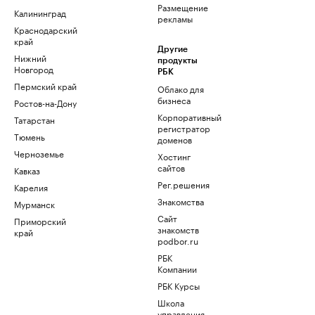
Размещение
Калининград
рекламы
Краснодарский
край
Другие
Нижний
продукты
Новгород
РБК
Пермский край
Облако для
бизнеса
Ростов-на-Дону
Корпоративный
Татарстан
регистратор
Тюмень
доменов
Черноземье
Хостинг
сайтов
Кавказ
Рег.решения
Карелия
Знакомства
Мурманск
Сайт
Приморский
знакомств
край
podbor.ru
РБК
Компании
РБК Курсы
Школа
управления