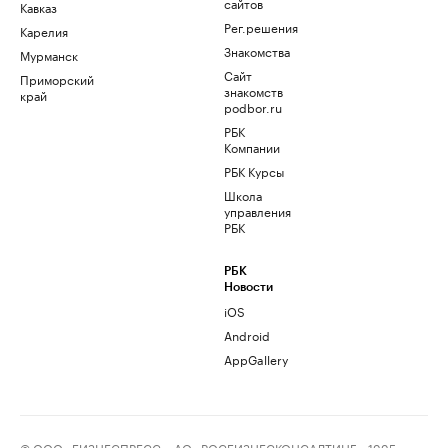
сайтов
Кавказ
Рег.решения
Карелия
Знакомства
Мурманск
Сайт
Приморский
знакомств
край
podbor.ru
РБК
Компании
РБК Курсы
Школа
управления
РБК
РБК
Новости
iOS
Android
AppGallery
© ООО «БИЗНЕСПРЕСС», АО «РОСБИЗНЕСКОНСАЛТИНГ», 1995–