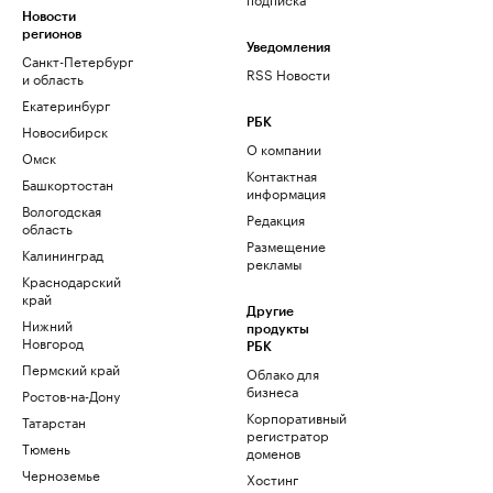
Новости
регионов
Уведомления
Санкт-Петербург
RSS Новости
и область
Екатеринбург
РБК
Новосибирск
О компании
Омск
Контактная
Башкортостан
информация
Вологодская
Редакция
область
Размещение
Калининград
рекламы
Краснодарский
край
Другие
Нижний
продукты
Новгород
РБК
Пермский край
Облако для
бизнеса
Ростов-на-Дону
Корпоративный
Татарстан
регистратор
Тюмень
доменов
Черноземье
Хостинг