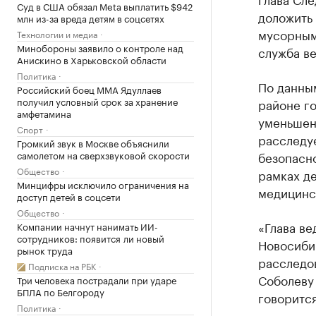
Суд в США обязал Meta выплатить $942
доложить 
млн из-за вреда детям в соцсетях
мусорным
Технологии и медиа
Минобороны заявило о контроле над
служба в
Анискино в Харьковской области
Политика
По данны
Российский боец ММА Ядуллаев
получил условный срок за хранение
районе г
амфетамина
уменьшен
Спорт
расследуе
Громкий звук в Москве объяснили
самолетом на сверхзвуковой скорости
безопасно
Общество
рамках де
Минцифры исключило ограничения на
медицинс
доступ детей в соцсети
Общество
«Глава ве
Компании начнут нанимать ИИ-
сотрудников: появится ли новый
Новосибир
рынок труда
расследов
Подписка на РБК
Соболеву 
Три человека пострадали при ударе
БПЛА по Белгороду
говоритс
Политика