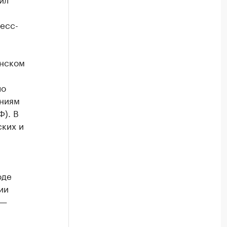
есс-
инском
ло
аниям
Ф). В
ских и
оде
ии
 —