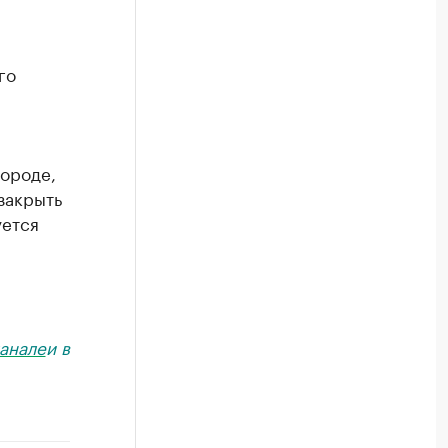
го
городе,
закрыть
уется
анале
и в