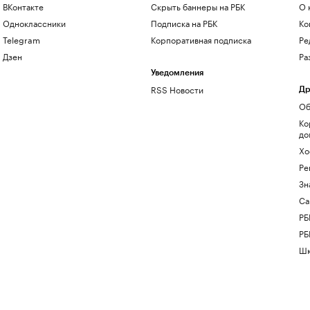
ВКонтакте
Скрыть баннеры на РБК
О 
Одноклассники
Подписка на РБК
Ко
Telegram
Корпоративная подписка
Ре
Дзен
Ра
Уведомления
RSS Новости
Др
Об
Ко
до
Хо
Ре
Зн
Са
РБ
РБ
Шк