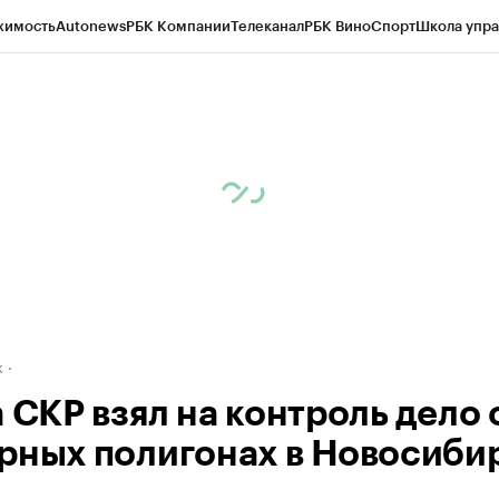
жимость
Autonews
РБК Компании
Телеканал
РБК Вино
Спорт
Школа упра
д
Стиль
Крипто
РБК Бизнес-среда
Дискуссионный клуб
Исследования
К
рагентов
Политика
Экономика
Бизнес
Технологии и медиа
Финансы
Рын
к
 СКР взял на контроль дело 
рных полигонах в Новосиби