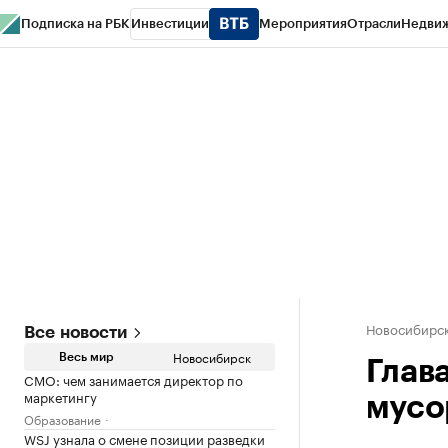
Подписка на РБК
Инвестиции
Мероприятия
Отрасли
Недви
РБК Курсы
РБК Life
Тренды
Визионеры
Национальные проекты
Горо
Спецпроекты СПб
Конференции СПб
Спецпроекты
Проверка конт
Новосибирс
Все новости
Новосибирск
Весь мир
Глава
CMO: чем занимается директор по
маркетингу
мусо
Образование
WSJ узнала о смене позиции разведки