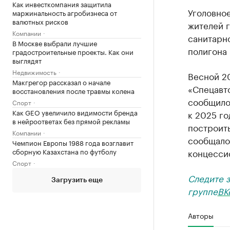
Как инвесткомпания защитила
Уголовное
маржинальность агробизнеса от
валютных рисков
жителей г
Компании
санитарно
В Москве выбрали лучшие
полигона
градостроительные проекты. Как они
выглядят
Недвижимость
Весной 2
Макгрегор рассказал о начале
«Спецавто
восстановления после травмы колена
сообщило
Спорт
Как GEO увеличило видимости бренда
к 2025 го
в нейроответах без прямой рекламы
построить
Компании
сообщало
Чемпион Европы 1988 года возглавит
сборную Казахстана по футболу
концесси
Спорт
Следите 
Загрузить еще
группе
ВК
Авторы