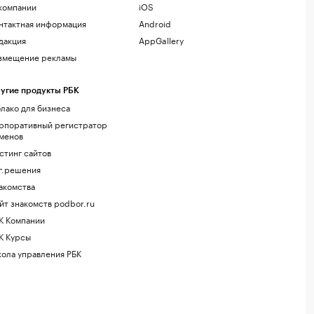
компании
iOS
нтактная информация
Android
дакция
AppGallery
змещение рекламы
угие продукты РБК
лако для бизнеса
рпоративный регистратор
менов
стинг сайтов
г.решения
акомства
йт знакомств podbor.ru
К Компании
К Курсы
ола управления РБК