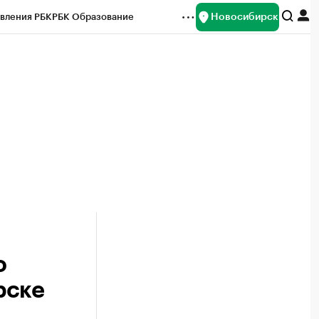
Новосибирск
вления РБК
РБК Образование
редитные рейтинги
Франшизы
Газета
ок наличной валюты
о
рске