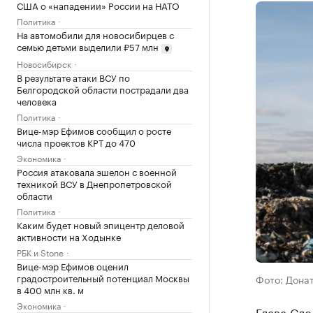
США о «нападении» России на НАТО
Политика
На автомобили для новосибирцев с
семью детьми выделили ₽57 млн
Новосибирск
В результате атаки ВСУ по
Белгородской области пострадали два
человека
Политика
Вице-мэр Ефимов сообщил о росте
числа проектов КРТ до 470
Экономика
Россия атаковала эшелон с военной
техникой ВСУ в Днепропетровской
области
Политика
Каким будет новый эпицентр деловой
активности на Ходынке
РБК и Stone
Вице-мэр Ефимов оценил
градостроительный потенциал Москвы
Фото: Донат
в 400 млн кв. м
Экономика
Глава Сл