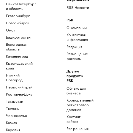
Уведомления
Санкт-Петербург
RSS Новости
и область
Екатеринбург
РБК
Новосибирск
О компании
Омск
Контактная
Башкортостан
информация
Вологодская
Редакция
область
Размещение
Калининград
рекламы
Краснодарский
край
Другие
Нижний
продукты
Новгород
РБК
Пермский край
Облако для
бизнеса
Ростов-на-Дону
Корпоративный
Татарстан
регистратор
Тюмень
доменов
Черноземье
Хостинг
сайтов
Кавказ
Рег.решения
Карелия