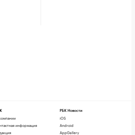
К
РБК Новости
компании
iOS
нтактная информация
Android
дакция
AppGallery