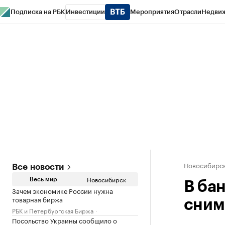
Подписка на РБК
Инвестиции
Мероприятия
Отрасли
Недви
РБК Курсы
РБК Life
Тренды
Визионеры
Национальные проекты
Горо
Спецпроекты СПб
Конференции СПб
Спецпроекты
Проверка конт
Новосибирс
Все новости
Новосибирск
Весь мир
В бан
Зачем экономике России нужна
товарная биржа
сним
РБК и Петербургская Биржа
Посольство Украины сообщило о