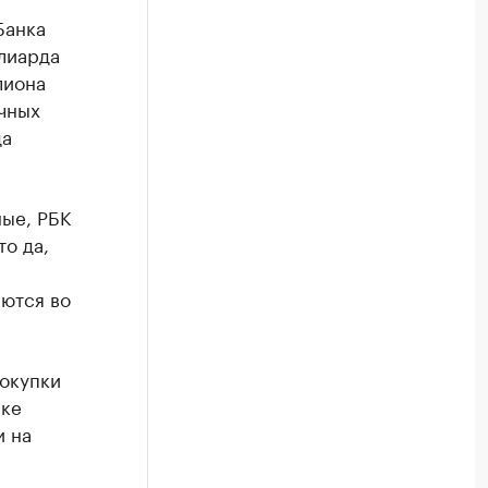
Банка
ллиарда
лиона
чных
да
ные, РБК
то да,
аются во
окупки
нке
и на