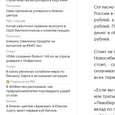
Согласно
Политика
Семь признаков успешного бизнес-
России в 
центра
рублей, а
РБК и Upside
рублей. П
Китай ужесточил правила экспорта в
США беспилотников и комплектующих
денег в о
Политика
рублей.
Клюшку Овечкина продали на
аукционе за ₽940 тыс.
Стоит ли 
Спорт
УЕФА сохранил бойкот ЧМ из-за утраты
Новосибир
доверия к Инфантино
стоит, - 
Спорт
оплачиват
В каких регионах ослабили меры по
бензину. Карта и актуальная ситуация
всех терм
Подписка на РБК
В Wildberries рассказали, как
«Если вы
предпринимателям подтвердить ущерб
или траты
от атак
Бизнес
«Левобере
В бизнес-центре «Адмирал» в Южном
вклад по 
порту залит первый куб бетона
инфляцио