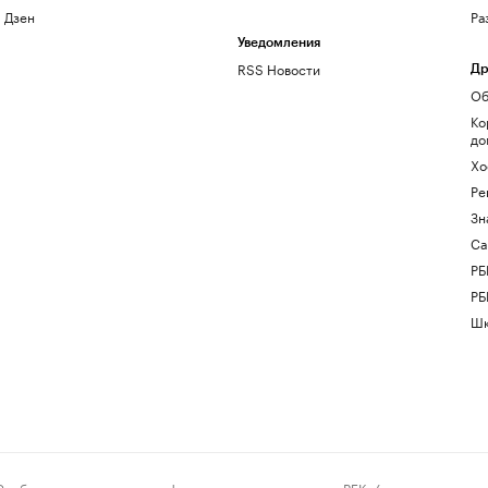
Дзен
Ра
Уведомления
RSS Новости
Др
Об
Ко
до
Хо
Ре
Зн
Са
РБ
РБ
Шк
ения и материалы информационного агентства «РБК» (свидетельство о 