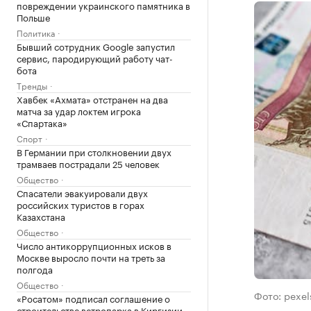
повреждении украинского памятника в
Польше
Политика
Бывший сотрудник Google запустил
сервис, пародирующий работу чат-
бота
Тренды
Хавбек «Ахмата» отстранен на два
матча за удар локтем игрока
«Спартака»
Спорт
В Германии при столкновении двух
трамваев пострадали 25 человек
Общество
Спасатели эвакуировали двух
российских туристов в горах
Казахстана
Общество
Число антикоррупционных исков в
Москве выросло почти на треть за
полгода
Общество
Фото: pexe
«Росатом» подписал соглашение о
строительстве ветропарка в Киргизии