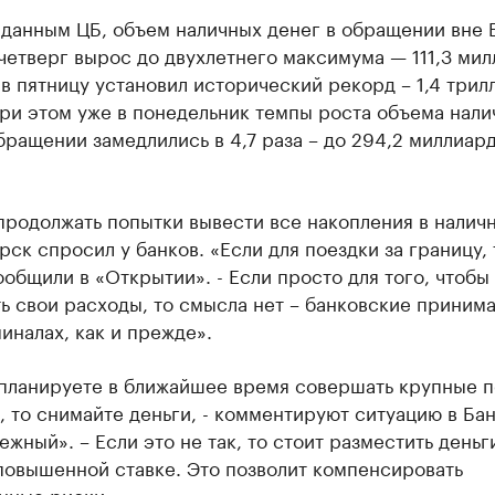
 данным ЦБ, объем наличных денег в обращении вне 
четверг вырос до двухлетнего максимума — 111,3 ми
 в пятницу установил исторический рекорд – 1,4 трил
ри этом уже в понедельник темпы роста объема нали
бращении замедлились в 4,7 раза – до 294,2 миллиар
продолжать попытки вывести все накопления в налич
ск спросил у банков. «Если для поездки за границу, 
сообщили в «Открытии». - Если просто для того, чтобы
ь свои расходы, то смысла нет – банковские приним
иналах, как и прежде».
 планируете в ближайшее время совершать крупные п
, то снимайте деньги, - комментируют ситуацию в Ба
жный». – Если это не так, то стоит разместить деньг
повышенной ставке. Это позволит компенсировать
нные риски».