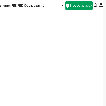
Новосибирск
вления РБК
РБК Образование
редитные рейтинги
Франшизы
Газета
ок наличной валюты