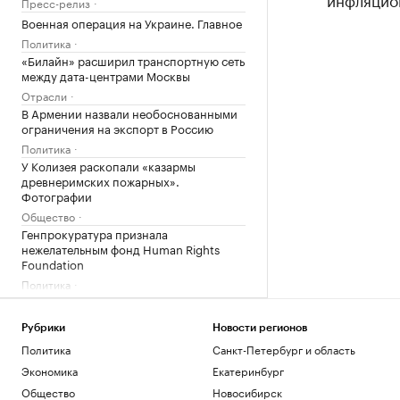
Пресс-релиз
Военная операция на Украине. Главное
Политика
«Билайн» расширил транспортную сеть
между дата-центрами Москвы
Отрасли
В Армении назвали необоснованными
ограничения на экспорт в Россию
Политика
У Колизея раскопали «казармы
древнеримских пожарных».
Фотографии
Общество
Генпрокуратура признала
нежелательным фонд Human Rights
Foundation
Политика
Загрузить еще
Рубрики
Новости регионов
Политика
Санкт-Петербург и область
Экономика
Екатеринбург
Общество
Новосибирск