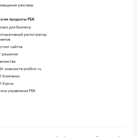
змещение рекламы
угие продукты РБК
лако для бизнеса
рпоративный регистратор
менов
стинг сайтов
г.решения
акомства
йт знакомств podbor.ru
К Компании
К Курсы
ола управления РБК
регистрации средства массовой информации выдано Федеральной