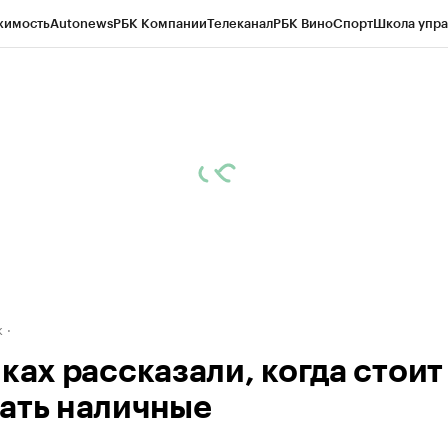
жимость
Autonews
РБК Компании
Телеканал
РБК Вино
Спорт
Школа упра
д
Стиль
Крипто
РБК Бизнес-среда
Дискуссионный клуб
Исследования
К
рагентов
Политика
Экономика
Бизнес
Технологии и медиа
Финансы
Рын
к
ках рассказали, когда стоит
ать наличные