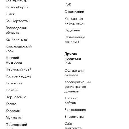
РБК
Новосибирск
О компании
Омск
Контактная
Башкортостан
информация
Вологодская
Редакция
область
Размещение
Калининград
рекламы
Краснодарский
край
Другие
Нижний
продукты
Новгород
РБК
Пермский край
Облако для
бизнеса
Ростов-на-Дону
Корпоративный
Татарстан
регистратор
Тюмень
доменов
Черноземье
Хостинг
сайтов
Кавказ
Рег.решения
Карелия
Знакомства
Мурманск
Сайт
Приморский
знакомств
край