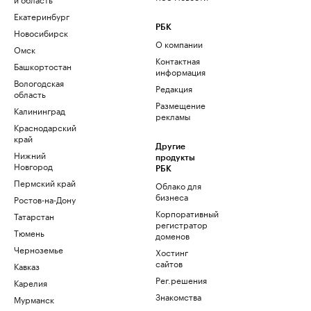
Екатеринбург
РБК
Новосибирск
О компании
Омск
Контактная
Башкортостан
информация
Вологодская
Редакция
область
Размещение
Калининград
рекламы
Краснодарский
край
Другие
Нижний
продукты
Новгород
РБК
Пермский край
Облако для
бизнеса
Ростов-на-Дону
Корпоративный
Татарстан
регистратор
Тюмень
доменов
Черноземье
Хостинг
сайтов
Кавказ
Рег.решения
Карелия
Знакомства
Мурманск