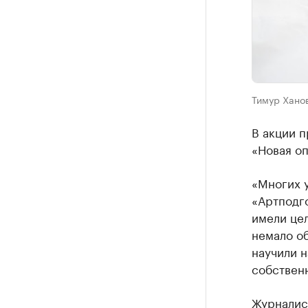
Тимур Хано
В акции п
«Новая оп
«Многих у
«Артподг
имели це
немало об
научили н
собствен
Журналис