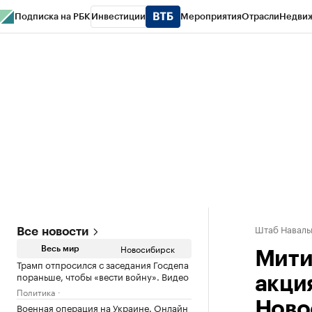
Подписка на РБК
Инвестиции
Мероприятия
Отрасли
Недви
РБК Курсы
РБК Life
Тренды
Визионеры
Национальные проекты
Горо
Спецпроекты СПб
Конференции СПб
Спецпроекты
Проверка конт
Штаб Наваль
Все новости
Новосибирск
Весь мир
Мити
Трамп отпросился с заседания Госдепа
пораньше, чтобы «вести войну». Видео
акци
Политика
Ново
Военная операция на Украине. Онлайн