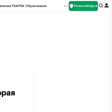
Новосибирск
вления РБК
РБК Образование
редитные рейтинги
Франшизы
Газета
ок наличной валюты
орая