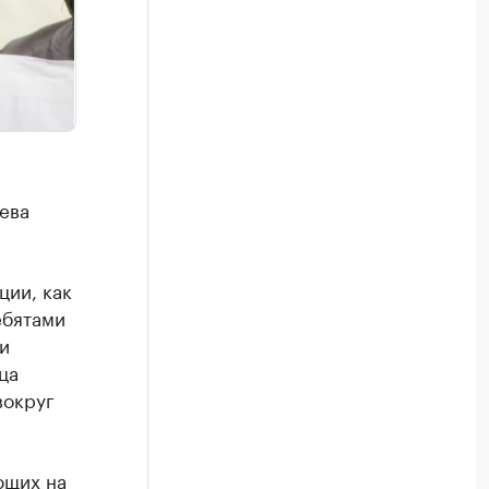
ева
ции, как
ебятами
и
ца
вокруг
ющих на