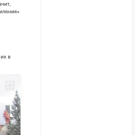
ачит,
силения»
их в