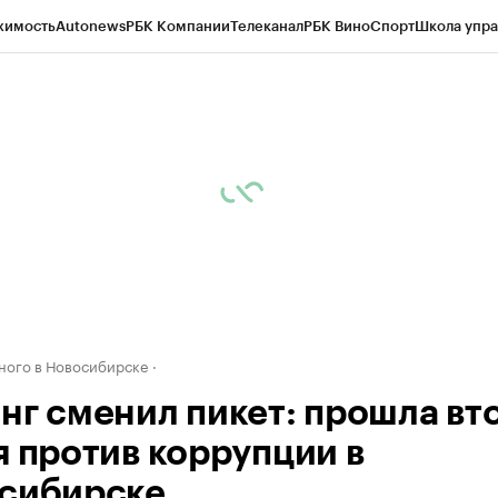
жимость
Autonews
РБК Компании
Телеканал
РБК Вино
Спорт
Школа упра
д
Стиль
Крипто
РБК Бизнес-среда
Дискуссионный клуб
Исследования
К
рагентов
Политика
Экономика
Бизнес
Технологии и медиа
Финансы
Рын
ного в Новосибирске
нг сменил пикет: прошла вт
я против коррупции в
сибирске