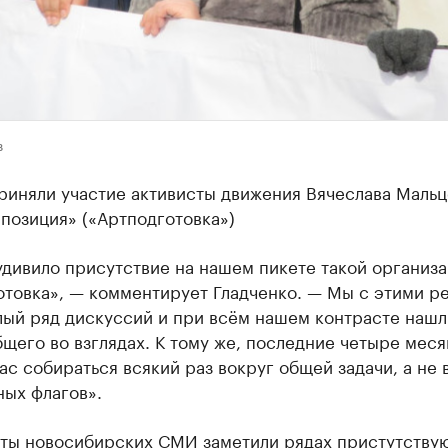
в
риняли участие активисты движения Вячеслава Мальц
позиция» («Артподготовка»)
дивило присутствие на нашем пикете такой организа
отовка», — комментирует Гладченко. — Мы с этими р
лый ряд дискуссий и при всём нашем контрасте нашл
щего во взглядах. К тому же, последние четыре меся
ас собираться всякий раз вокруг общей задачи, а не 
ных флагов».
ты новосибирских
СМИ
заметили рядах пристутству