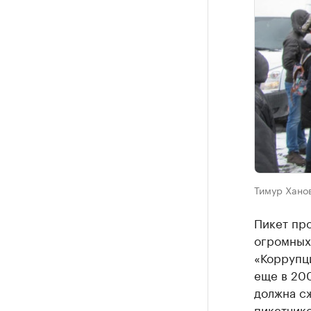
Тимур Хано
Пикет про
огромных
«Коррупци
еще в 200
должна с
пикетчик