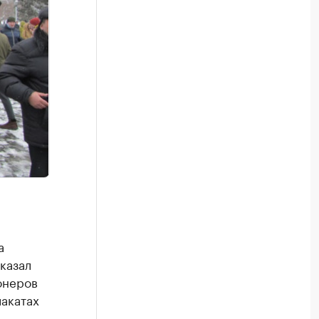
и
а
казал
онеров
акатах