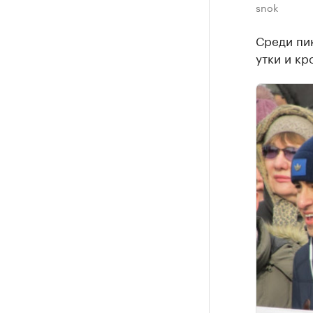
snok
Среди пи
утки и кр