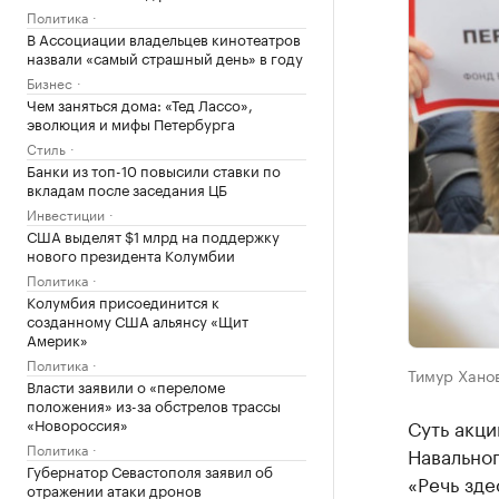
Политика
В Ассоциации владельцев кинотеатров
назвали «самый страшный день» в году
Бизнес
Чем заняться дома: «Тед Лассо»,
эволюция и мифы Петербурга
Стиль
Банки из топ-10 повысили ставки по
вкладам после заседания ЦБ
Инвестиции
США выделят $1 млрд на поддержку
нового президента Колумбии
Политика
Колумбия присоединится к
созданному США альянсу «Щит
Америк»
Политика
Тимур Хано
Власти заявили о «переломе
положения» из-за обстрелов трассы
«Новороссия»
Суть акци
Политика
Навальног
Губернатор Севастополя заявил об
«Речь зде
отражении атаки дронов