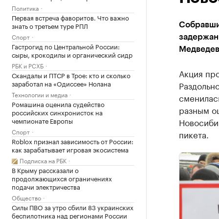
Политика
Первая встреча фаворитов. Что важно
знать о третьем туре РПЛ
Собравши
Спорт
задержан
Гастрогид по Центральной России:
Медведев
сыры, крокодилы и органический сидр
РБК и РСХБ
Акция пр
Скандалы и ПТСР в Трое: кто и сколько
заработал на «Одиссее» Нолана
Раздольн
Технологии и медиа
сменилась
Ромашина оценила судейство
разным оц
российских синхронисток на
чемпионате Европы
Новосибир
Спорт
пикета.
Roblox признал зависимость от России:
как зарабатывает игровая экосистема
Подписка на РБК
В Крыму рассказали о
продолжающихся ограничениях
подачи электричества
Общество
Силы ПВО за утро сбили 83 украинских
беспилотника над регионами России