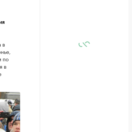
ия
 в
нье,
и по
я в
е