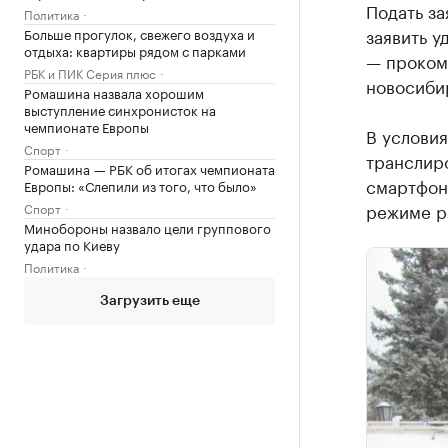
Подать за
Политика
заявить у
Больше прогулок, свежего воздуха и
отдыха: квартиры рядом с парками
— проком
РБК и ПИК Серия плюс
новосиби
Ромашина назвала хорошим
выступление синхронисток на
чемпионате Европы
В условия
Спорт
транслир
Ромашина — РБК об итогах чемпионата
смартфоно
Европы: «Слепили из того, что было»
режиме р
Спорт
Минобороны назвало цели группового
удара по Киеву
Политика
Загрузить еще