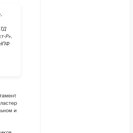
,
 ТД
т-Р».
 НПФ
тамент
ластер
льном и
ников