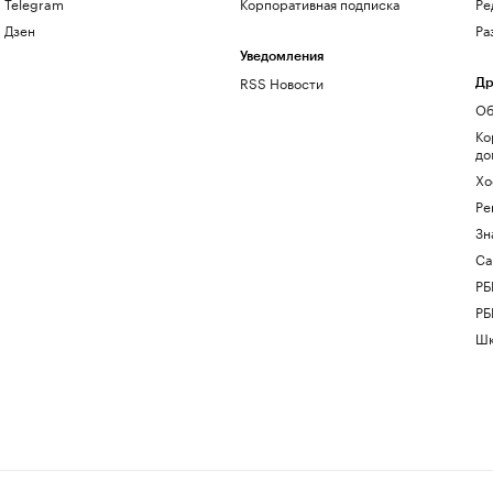
Telegram
Корпоративная подписка
Ре
Дзен
Ра
Уведомления
RSS Новости
Др
Об
Ко
до
Хо
Ре
Зн
Са
РБ
РБ
Шк