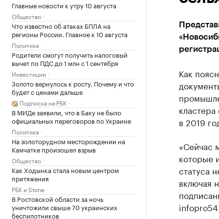
Главные новости к утру 10 августа
Общество
Что известно об атаках БПЛА на
Представ
регионы России. Главное к 10 августа
«Новосиб
Политика
регистрац
Родители смогут получить налоговый
вычет по ПДС до 1 млн с 1 сентября
Как пояс
Инвестиции
Золото вернулось к росту. Почему и что
документ
будет с ценами дальше
промышле
Подписка на РБК
кластера
В МИДе заявили, что в Баку не было
официальных переговоров по Украине
в 2019 го
Политика
На золоторудном месторождении на
«Сейчас 
Камчатке произошел взрыв
которые и
Общество
статуса н
Как Ходынка стала новым центром
притяжения
включая 
РБК и Stone
подписан
В Ростовской области за ночь
infopro54
уничтожили свыше 70 украинских
беспилотников