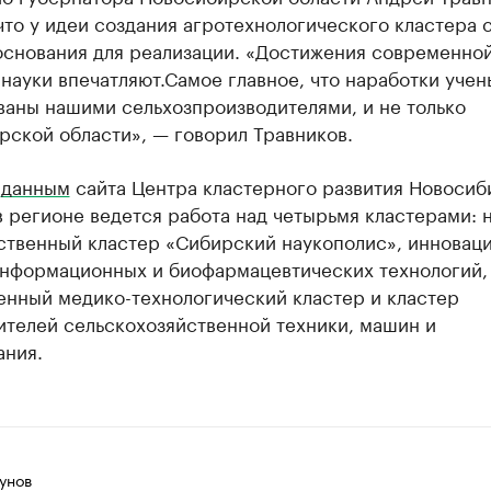
что у идеи создания агротехнологического кластера 
 основания для реализации. «Достижения современно
науки впечатляют.Самое главное, что наработки учен
ваны нашими сельхозпроизводителями, и не только
рской области», — говорил Травников.
о
данным
сайта Центра кластерного развития Новосиб
в регионе ведется работа над четырьмя кластерами: 
ственный кластер «Сибирский наукополис», инновац
информационных и биофармацевтических технологий,
нный медико-технологический кластер и кластер
ителей сельскохозяйственной техники, машин и
ания.
унов