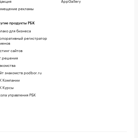
дакция
AppGallery
змещение рекламы
угие продукты РБК
лако для бизнеса
рпоративный регистратор
менов
стинг сайтов
г.решения
акомства
йт знакомств podbor.ru
К Компании
К Курсы
ола управления РБК