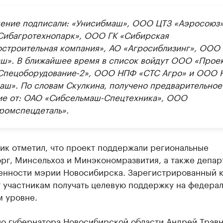
ение подписали: «Унисибмаш», ООО ЦТЗ «Аэросоюз»
ибагротехнопарк», ООО ГК «Сибирская
строительная компания», АО «Агросиблизинг», ООО
ш». В ближайшее время в список войдут ООО «Проек
пецоборудование-2», ООО НПФ «СТС Агро» и ООО
аш». По словам Скулкина, получено предварительное
ие от: ОАО «Сибсельмаш-Спецтехника», ООО
ромспецдеталь».
ик отметил, что проект поддержали региональные
рг, Минсельхоз и Минэкономразвития, а также депар
нности мэрии Новосибирска. Зарегистрированный к
 участникам получать целевую поддержку на федера
м уровне.
ио губернатора Новосибирской области Андрей Трав