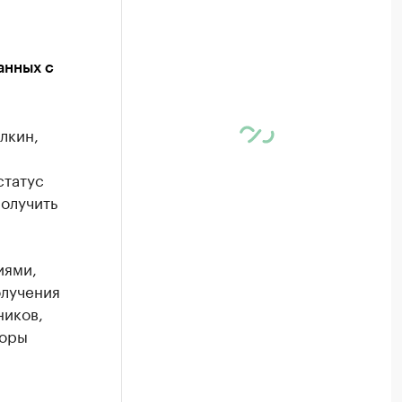
анных с
лкин,
статус
олучить
иями,
олучения
ников,
воры