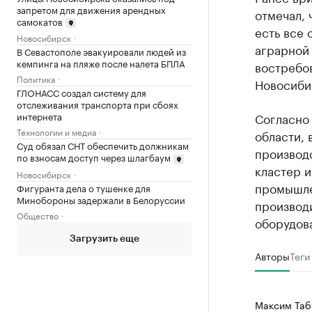
запретом для движения арендных
отмечал, 
самокатов
есть все
Новосибирск
аграрной 
В Севастополе эвакуировали людей из
кемпинга на пляже после налета БПЛА
востребо
Политика
Новосиби
ГЛОНАСС создал систему для
отслеживания транспорта при сбоях
Согласн
интернета
Технологии и медиа
области, 
Суд обязал СНТ обеспечить должникам
производ
по взносам доступ через шлагбаум
кластер 
Новосибирск
промышле
Фигуранта дела о тушенке для
Минобороны задержали в Белоруссии
производ
Общество
оборудов
Загрузить еще
Авторы
Теги
Максим Таб