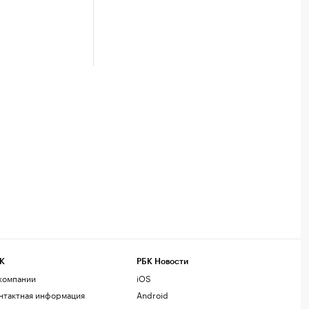
К
РБК Новости
компании
iOS
нтактная информация
Android