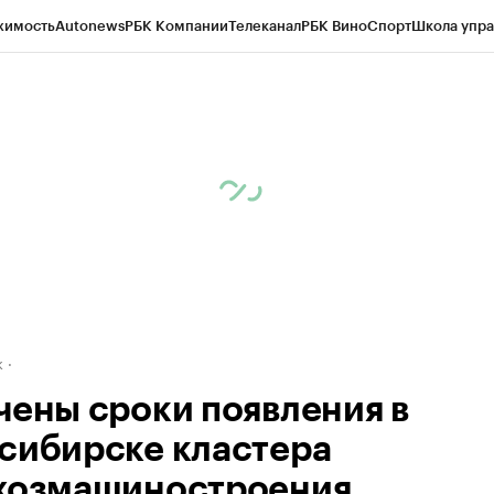
жимость
Autonews
РБК Компании
Телеканал
РБК Вино
Спорт
Школа упра
д
Стиль
Крипто
РБК Бизнес-среда
Дискуссионный клуб
Исследования
К
рагентов
Политика
Экономика
Бизнес
Технологии и медиа
Финансы
Рын
к
чены сроки появления в
сибирске кластера
хозмашиностроения