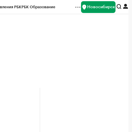
Новосибирск
вления РБК
РБК Образование
редитные рейтинги
Франшизы
Газета
ок наличной валюты