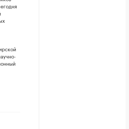
сегодня
й
ых
ирской
научно-
ионный