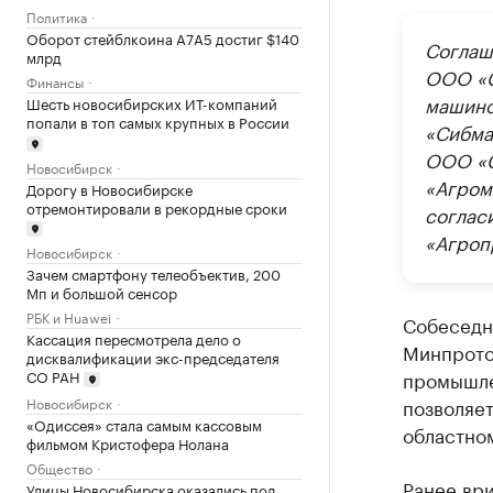
Политика
Оборот стейблкоина А7А5 достиг $140
Соглаш
млрд
ООО «С
Финансы
машино
Шесть новосибирских ИТ-компаний
попали в топ самых крупных в России
«Сибма
ООО «С
Новосибирск
«Агром
Дорогу в Новосибирске
отремонтировали в рекордные сроки
соглас
«Агроп
Новосибирск
Зачем смартфону телеобъектив, 200
Мп и большой сенсор
РБК и Huawei
Собеседн
Кассация пересмотрела дело о
Минпрото
дисквалификации экс-председателя
промышле
СО РАН
Новосибирск
позволяет
«Одиссея» стала самым кассовым
областно
фильмом Кристофера Нолана
Общество
Ранее вр
Улицы Новосибирска оказались под