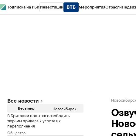
Подписка на РБК
Инвестиции
Мероприятия
Отрасли
Недви
РБК Курсы
РБК Life
Тренды
Визионеры
Национальные проекты
Горо
Спецпроекты СПб
Конференции СПб
Спецпроекты
Проверка конт
Новосибирс
Все новости
Новосибирск
Весь мир
Озву
В Британии попытка освободить
тюрьмы привела к угрозе их
Ново
переполнения
Общество
сель