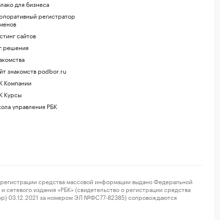
лако для бизнеса
рпоративный регистратор
менов
стинг сайтов
г.решения
акомства
йт знакомств podbor.ru
К Компании
К Курсы
ола управления РБК
регистрации средства массовой информации выдано Федеральной
и сетевого издания «РБК» (свидетельство о регистрации средства
ор) 03.12.2021 за номером ЭЛ №ФС77-82385) сопровождаются