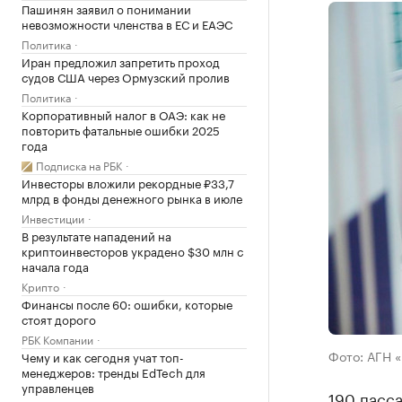
Пашинян заявил о понимании
невозможности членства в ЕС и ЕАЭС
Политика
Иран предложил запретить проход
судов США через Ормузский пролив
Политика
Корпоративный налог в ОАЭ: как не
повторить фатальные ошибки 2025
года
Подписка на РБК
Инвесторы вложили рекордные ₽33,7
млрд в фонды денежного рынка в июле
Инвестиции
В результате нападений на
криптоинвесторов украдено $30 млн с
начала года
Крипто
Финансы после 60: ошибки, которые
стоят дорого
РБК Компании
Фото: АГН 
Чему и как сегодня учат топ-
менеджеров: тренды EdTech для
управленцев
190 пасс