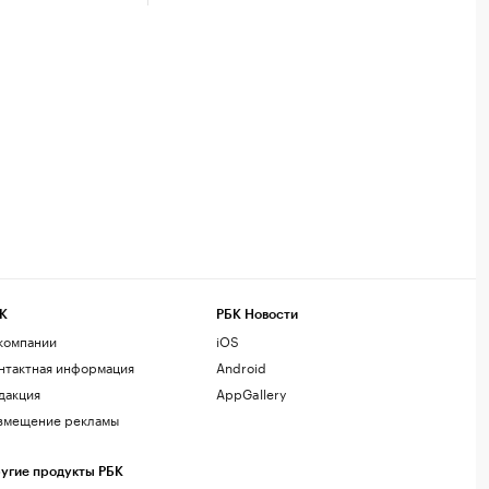
К
РБК Новости
компании
iOS
нтактная информация
Android
дакция
AppGallery
змещение рекламы
угие продукты РБК