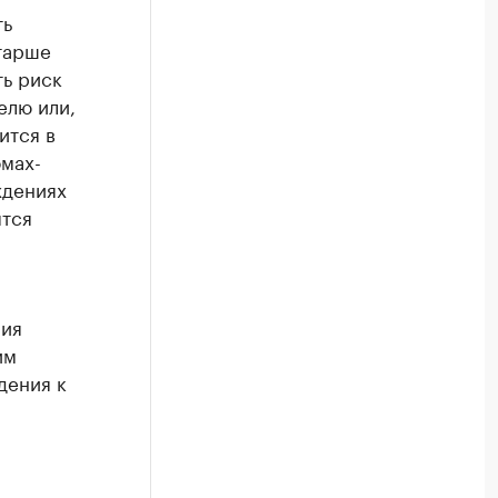
ть
старше
ть риск
елю или,
ится в
мах-
ждениях
ятся
ния
им
дения к