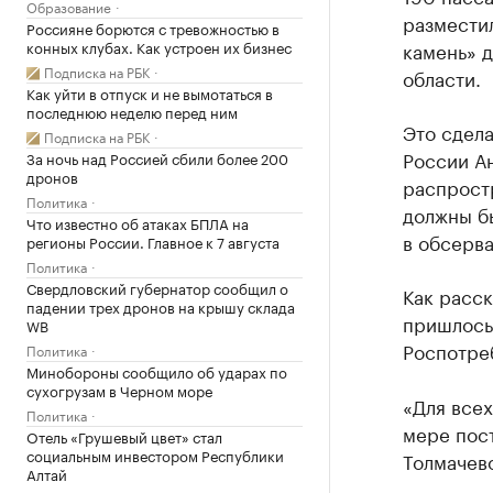
Образование
размести
Россияне борются с тревожностью в
конных клубах. Как устроен их бизнес
камень» д
Подписка на РБК
области.
Как уйти в отпуск и не вымотаться в
последнюю неделю перед ним
Это сдела
Подписка на РБК
России А
За ночь над Россией сбили более 200
дронов
распростр
Политика
должны б
Что известно об атаках БПЛА на
в обсерва
регионы России. Главное к 7 августа
Политика
Свердловский губернатор сообщил о
Как расс
падении трех дронов на крышу склада
пришлось
WB
Роспотре
Политика
Минобороны сообщило об ударах по
сухогрузам в Черном море
«Для все
Политика
мере пос
Отель «Грушевый цвет» стал
социальным инвестором Республики
Толмачево
Алтай