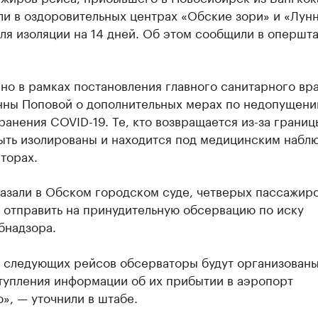
ли в оздоровительных центрах «Обские зори» и «Лун
ля изоляции на 14 дней. Об этом сообщили в опершт
но в рамках постановления главного санитарного вр
нны Поповой о дополнительных мерах по недопущен
анения COVID-19. Те, кто возвращается из-за границ
ыть изолированы и находится под медицинским набл
торах.
казали в Обском городском суде, четверых пассажир
 отправить на принудительную обсервацию по иску
бнадзора.
х следующих рейсов обсерваторы будут организованы
тупления информации об их прибытии в аэропорт
», — уточнили в штабе.