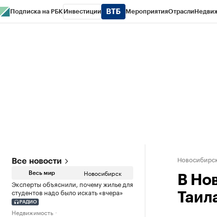
Подписка на РБК
Инвестиции
Мероприятия
Отрасли
Недви
РБК Курсы
РБК Life
Тренды
Визионеры
Национальные проекты
Горо
Спецпроекты СПб
Конференции СПб
Спецпроекты
Проверка конт
Новосибирс
Все новости
Новосибирск
Весь мир
В Но
Эксперты объяснили, почему жилье для
студентов надо было искать «вчера»
Таил
РАДИО
Недвижимость