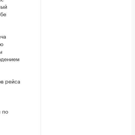
ный
абе
ача
ию
ы
юдением
ов рейса
 по