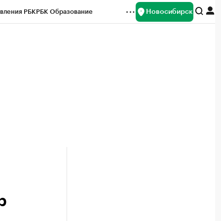
Новосибирск
вления РБК
РБК Образование
редитные рейтинги
Франшизы
Газета
ок наличной валюты
р