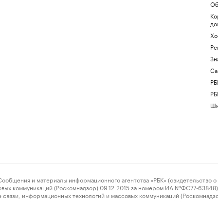
Об
Ко
до
Хо
Ре
Зн
Са
РБ
РБ
Шк
ения и материалы информационного агентства «РБК» (свидетельство о 
овых коммуникаций (Роскомнадзор) 09.12.2015 за номером ИА №ФС77-63848) 
 связи, информационных технологий и массовых коммуникаций (Роскомнадз