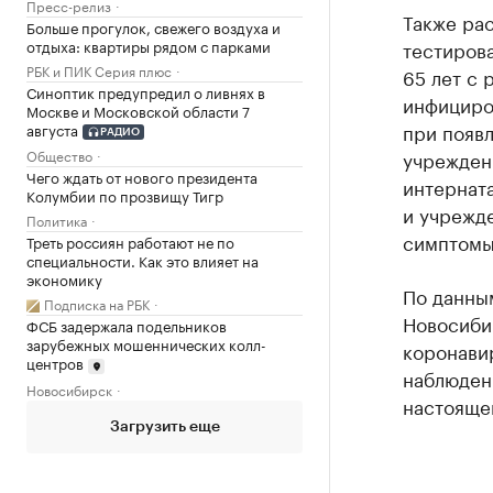
Пресс-релиз
Также ра
Больше прогулок, свежего воздуха и
отдыха: квартиры рядом с парками
тестирова
РБК и ПИК Серия плюс
65 лет с 
Синоптик предупредил о ливнях в
инфициро
Москве и Московской области 7
при появл
августа
РАДИО
учреждени
Общество
Чего ждать от нового президента
интерната
Колумбии по прозвищу Тигр
и учрежде
Политика
симптомы
Треть россиян работают не по
специальности. Как это влияет на
экономику
По данным
Подписка на РБК
Новосиби
ФСБ задержала подельников
зарубежных мошеннических колл-
коронави
центров
наблюден
Новосибирск
настояще
Загрузить еще