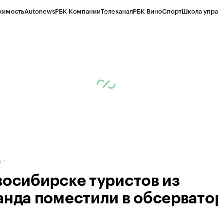
жимость
Autonews
РБК Компании
Телеканал
РБК Вино
Спорт
Школа упра
д
Стиль
Крипто
РБК Бизнес-среда
Дискуссионный клуб
Исследования
К
рагентов
Политика
Экономика
Бизнес
Технологии и медиа
Финансы
Рын
к
восибирске туристов из
анда поместили в обсервато