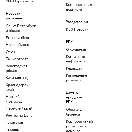
РБК Образование
Корпоративная
подписка
Новости
регионов
Уведомления
Санкт-Петербург
RSS Новости
и область
Екатеринбург
РБК
Новосибирск
О компании
Омск
Контактная
Башкортостан
информация
Вологодская
Редакция
область
Размещение
Калининград
рекламы
Краснодарский
край
Другие
Нижний
продукты
Новгород
РБК
Пермский край
Облако для
бизнеса
Ростов-на-Дону
Корпоративный
Татарстан
регистратор
Тюмень
доменов