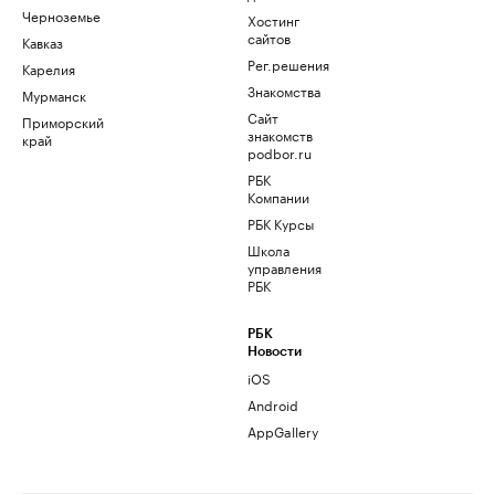
Черноземье
Хостинг
сайтов
Кавказ
Рег.решения
Карелия
Знакомства
Мурманск
Сайт
Приморский
знакомств
край
podbor.ru
РБК
Компании
РБК Курсы
Школа
управления
РБК
РБК
Новости
iOS
Android
AppGallery