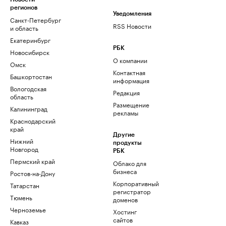
регионов
Уведомления
Санкт-Петербург
RSS Новости
и область
Екатеринбург
РБК
Новосибирск
О компании
Омск
Контактная
Башкортостан
информация
Вологодская
Редакция
область
Размещение
Калининград
рекламы
Краснодарский
край
Другие
Нижний
продукты
Новгород
РБК
Пермский край
Облако для
бизнеса
Ростов-на-Дону
Корпоративный
Татарстан
регистратор
Тюмень
доменов
Черноземье
Хостинг
сайтов
Кавказ