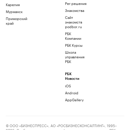
Рег.решения
Карелия
Знакомства
Мурманск
Сайт
Приморский
знакомств
край
podbor.ru
РБК
Компании
РБК Курсы
Школа
управления
РБК
РБК
Новости
iOS
Android
AppGallery
© ООО «БИЗНЕСПРЕСС», АО «РОСБИЗНЕСКОНСАЛТИНГ», 1995–
2026. Сообщения и материалы информационного агентства «РБК»